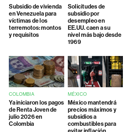
Subsidio de vivienda
Solicitudes de
en Venezuela para
subsidio por
víctimas de los
desempleo en
terremotos: montos
EE.UU. caen a su
y requisitos
nivel más bajo desde
1969
COLOMBIA
MÉXICO
Ya iniciaron los pagos
México mantendrá
de Renta Joven de
precios máximos y
julio 2026 en
subsidios a
Colombia
combustibles para
evitar inflación