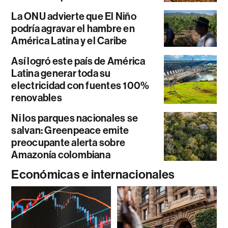
La ONU advierte que El Niño
podría agravar el hambre en
América Latina y el Caribe
Así logró este país de América
Latina generar toda su
electricidad con fuentes 100%
renovables
Ni los parques nacionales se
salvan: Greenpeace emite
preocupante alerta sobre
Amazonía colombiana
Económicas e internacionales