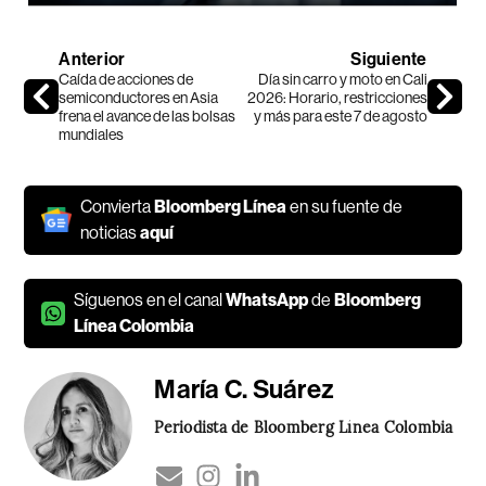
Anterior
Siguiente
Caída de acciones de
Día sin carro y moto en Cali
semiconductores en Asia
2026: Horario, restricciones
frena el avance de las bolsas
y más para este 7 de agosto
mundiales
Convierta
Bloomberg Línea
en su fuente de
noticias
aquí
Síguenos en el canal
WhatsApp
de
Bloomberg
Línea Colombia
María C. Suárez
Periodista de Bloomberg Línea Colombia