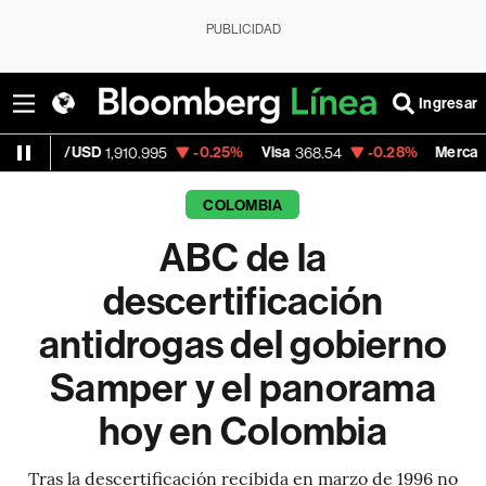
PUBLICIDAD
Ingresar
SD
-0.25%
Visa
-0.28%
MercadoLibre
1,910.995
368.54
1,924
COLOMBIA
ABC de la
descertificación
antidrogas del gobierno
Samper y el panorama
hoy en Colombia
Tras la descertificación recibida en marzo de 1996 no