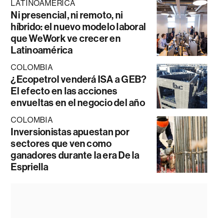
LATINOAMÉRICA
Ni presencial, ni remoto, ni
híbrido: el nuevo modelo laboral
que WeWork ve crecer en
Latinoamérica
COLOMBIA
¿Ecopetrol venderá ISA a GEB?
El efecto en las acciones
envueltas en el negocio del año
COLOMBIA
Inversionistas apuestan por
sectores que ven como
ganadores durante la era De la
Espriella