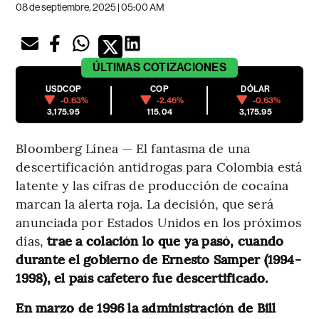
08 de septiembre, 2025 | 05:00 AM
ÚLTIMAS
COTIZACIONES
USDCOP
COP
DÓLAR
-0.63%
-2.46%
-0.63%
3,175.95
115.04
3,175.95
Bloomberg Línea — El fantasma de una
descertificación antidrogas para Colombia está
latente y las cifras de producción de cocaína
marcan la alerta roja. La decisión, que será
anunciada por Estados Unidos en los próximos
días,
trae a colación lo que ya pasó, cuando
durante el gobierno de Ernesto Samper (1994-
1998), el país cafetero fue descertificado.
En marzo de 1996 la administración de Bill