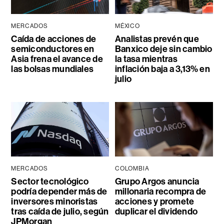
MERCADOS
MÉXICO
Caída de acciones de
Analistas prevén que
semiconductores en
Banxico deje sin cambio
Asia frena el avance de
la tasa mientras
las bolsas mundiales
inflación baja a 3,13% en
julio
MERCADOS
COLOMBIA
Sector tecnológico
Grupo Argos anuncia
podría depender más de
millonaria recompra de
inversores minoristas
acciones y promete
tras caída de julio, según
duplicar el dividendo
JPMorgan