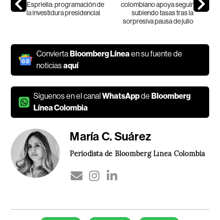
Espriella: programación de
colombiano apoya seguir
la investidura presidencial
subiendo tasas tras la
sorpresiva pausa de julio
Convierta
Bloomberg Línea
en su fuente de
noticias
aquí
Síguenos en el canal
WhatsApp
de
Bloomberg
Línea Colombia
María C. Suárez
Periodista de Bloomberg Línea Colombia