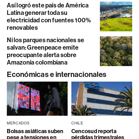
Así logró este país de América
Latina generar toda su
electricidad con fuentes 100%
renovables
Ni los parques nacionales se
salvan: Greenpeace emite
preocupante alerta sobre
Amazonía colombiana
Económicas e internacionales
MERCADOS
CHILE
Bolsas asiáticas suben
Cencosud reporta
pese a tensiones en
pérdidas trimestrales