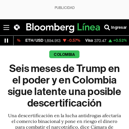
PUBLICIDAD
Ingresar
ETH/USD
-0.57%
Visa
+0.52%
MercadoLibr
1,894.913
370.47
COLOMBIA
Seis meses de Trump en
el poder y en Colombia
sigue latente una posible
descertificación
Una descertificación en la lucha antidrogas afectaría
el comercio binacional y pone en riesgo el dinero
para combatir el narcotráfico, dice Cámara de