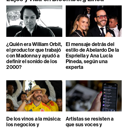
¿Quién era William Orbit,
El mensaje detrás del
el productor que trabajó
estilo de Abelardo De la
con Madonna y ayudó a
Espriella y Ana Lucía
definir el sonido de los
Pineda, según una
2000?
experta
De los vinos a la música:
Artistas se resisten a
los negocios y
que sus voces y