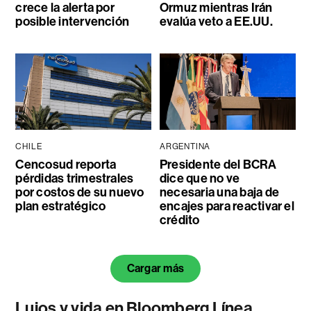
crece la alerta por
Ormuz mientras Irán
posible intervención
evalúa veto a EE.UU.
CHILE
ARGENTINA
Cencosud reporta
Presidente del BCRA
pérdidas trimestrales
dice que no ve
por costos de su nuevo
necesaria una baja de
plan estratégico
encajes para reactivar el
crédito
Cargar más
Lujos y vida en Bloomberg Línea