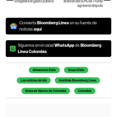
congelará el gasto público
arancel del 50% de Trump
agrave la disputa
Convierta
Bloomberg Línea
en su fuente de
noticias
aquí
Síguenos en el canal
WhatsApp
de
Bloomberg
Línea Colombia
Temas de este artículo
Almacenes Éxito
Grupo Éxito
Las noticias del día
Asistidas Bloomberg Linea
Bolsa de Valores de Colombia
Colombia