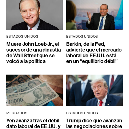
ESTADOS UNIDOS
ESTADOS UNIDOS
Muere John Loeb Jr., el
Barkin, de la Fed,
sucesor de una dinastía
advierte que el mercado
de Wall Street que se
laboral de EE.UU. está
volcó a la política
en un “equilibrio débil”
MERCADOS
ESTADOS UNIDOS
Yen avanza tras el débil
Trump dice que avanzan
dato laboral de EE.UU. y
las negociaciones sobre