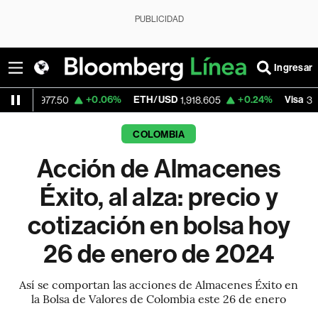
PUBLICIDAD
Ingresar
+0.06%
ETH/USD
+0.24%
Visa
-2
7.50
1,918.605
362.50
COLOMBIA
Acción de Almacenes
Éxito, al alza: precio y
cotización en bolsa hoy
26 de enero de 2024
Así se comportan las acciones de Almacenes Éxito en
la Bolsa de Valores de Colombia este 26 de enero