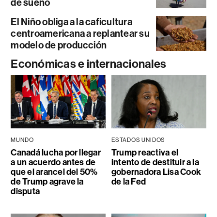
de sueño
El Niño obliga a la caficultura
centroamericana a replantear su
modelo de producción
Económicas e internacionales
MUNDO
ESTADOS UNIDOS
Canadá lucha por llegar
Trump reactiva el
a un acuerdo antes de
intento de destituir a la
que el arancel del 50%
gobernadora Lisa Cook
de Trump agrave la
de la Fed
disputa