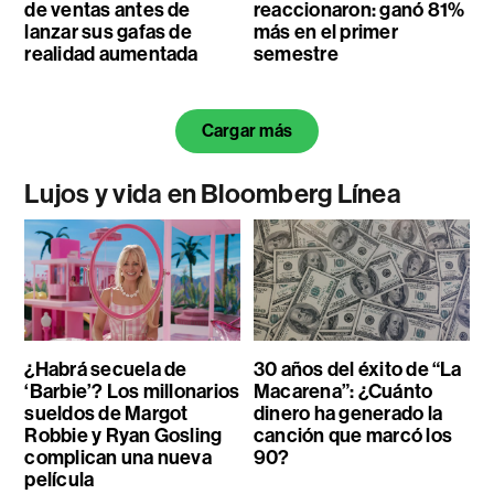
de ventas antes de
reaccionaron: ganó 81%
lanzar sus gafas de
más en el primer
realidad aumentada
semestre
Cargar más
Lujos y vida en Bloomberg Línea
¿Habrá secuela de
30 años del éxito de “La
‘Barbie’? Los millonarios
Macarena”: ¿Cuánto
sueldos de Margot
dinero ha generado la
Robbie y Ryan Gosling
canción que marcó los
complican una nueva
90?
película