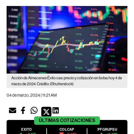
Acción de Almacenes Éxito cae: precio y cotización en bolsa hoy 4 de
marzo de 2024
Crédito: (Shutterstock)
04 de marzo, 2024 | 11:21 AM
ÚLTIMAS
COTIZACIONES
EXITO
COLCAP
PFGRUPSU