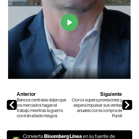
Anterior
Siguiente
Bancos centrales dejan que
Clorox supera previsiones y
los mercados hagan el
espera impulsar sus ventas
trabajo mientras la guerra
anuales con la compra de
con Irán añade riesgos
Purell
Convierta
Bloomberg Línea
en su fuente de