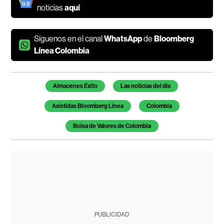
noticias
aquí
Síguenos en el canal
WhatsApp
de
Bloomberg
Línea Colombia
Temas de este artículo
Almacenes Éxito
Las noticias del día
Asistidas Bloomberg Linea
Colombia
Bolsa de Valores de Colombia
PUBLICIDAD