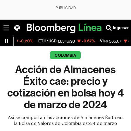
PUBLICIDAD
Ingresar
-0.20%
ETH/USD
-0.67%
Visa
-0.13%
Me
1,854.993
365.67
COLOMBIA
Acción de Almacenes
Éxito cae: precio y
cotización en bolsa hoy 4
de marzo de 2024
Así se comportan las acciones de Almacenes Éxito en
la Bolsa de Valores de Colombia este 4 de marzo