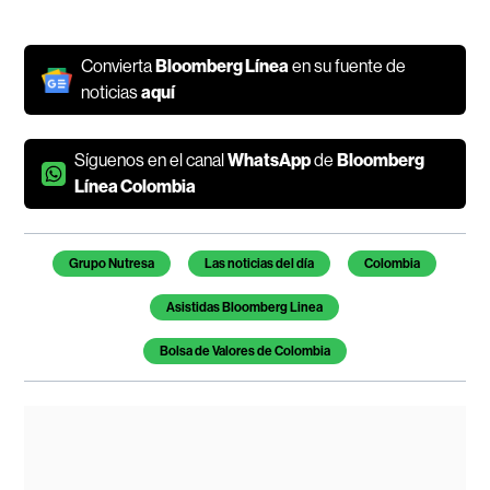
Convierta
Bloomberg Línea
en su fuente de
noticias
aquí
Síguenos en el canal
WhatsApp
de
Bloomberg
Línea Colombia
Temas de este artículo
Grupo Nutresa
Las noticias del día
Colombia
Asistidas Bloomberg Linea
Bolsa de Valores de Colombia