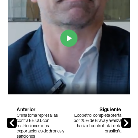
Anterior
Siguiente
China toma represalias
Ecopetrol completa oferta
contra EE.UU. con
por 25% de Brava y avanza
restricciones a las
hacia el control total de la
exportaciones de drones y
brasileña
sanciones