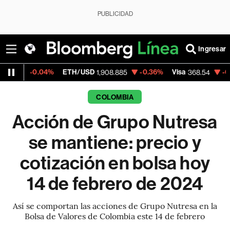
PUBLICIDAD
Ingresar
.04%
ETH/USD
-0.36%
Visa
-0.28%
Merc
1,908.885
368.54
COLOMBIA
Acción de Grupo Nutresa
se mantiene: precio y
cotización en bolsa hoy
14 de febrero de 2024
Así se comportan las acciones de Grupo Nutresa en la
Bolsa de Valores de Colombia este 14 de febrero