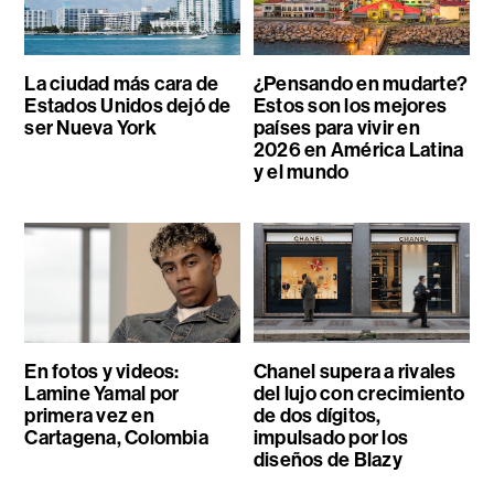
La ciudad más cara de
¿Pensando en mudarte?
Estados Unidos dejó de
Estos son los mejores
ser Nueva York
países para vivir en
2026 en América Latina
y el mundo
En fotos y videos:
Chanel supera a rivales
Lamine Yamal por
del lujo con crecimiento
primera vez en
de dos dígitos,
Cartagena, Colombia
impulsado por los
diseños de Blazy