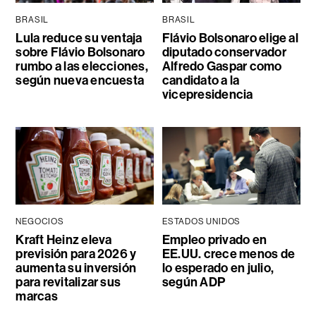
BRASIL
BRASIL
Lula reduce su ventaja
Flávio Bolsonaro elige al
sobre Flávio Bolsonaro
diputado conservador
rumbo a las elecciones,
Alfredo Gaspar como
según nueva encuesta
candidato a la
vicepresidencia
NEGOCIOS
ESTADOS UNIDOS
Kraft Heinz eleva
Empleo privado en
previsión para 2026 y
EE.UU. crece menos de
aumenta su inversión
lo esperado en julio,
para revitalizar sus
según ADP
marcas