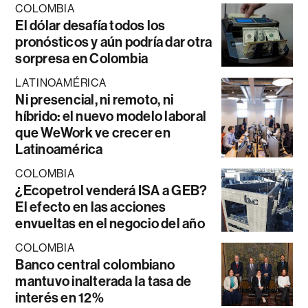
COLOMBIA
El dólar desafía todos los
pronósticos y aún podría dar otra
sorpresa en Colombia
LATINOAMÉRICA
Ni presencial, ni remoto, ni
híbrido: el nuevo modelo laboral
que WeWork ve crecer en
Latinoamérica
COLOMBIA
¿Ecopetrol venderá ISA a GEB?
El efecto en las acciones
envueltas en el negocio del año
COLOMBIA
Banco central colombiano
mantuvo inalterada la tasa de
interés en 12%