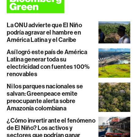
La ONU advierte que El Niño
podría agravar el hambre en
América Latina y el Caribe
Así logró este país de América
Latina generar toda su
electricidad con fuentes 100%
renovables
Ni los parques nacionales se
salvan: Greenpeace emite
preocupante alerta sobre
Amazonía colombiana
¿Cómo invertir ante el fenómeno
de El Niño? Los activos y
sectores que podrían ganar