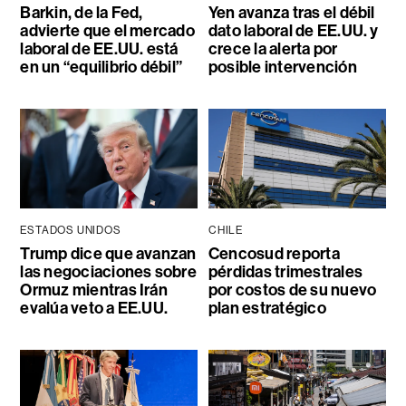
Barkin, de la Fed,
Yen avanza tras el débil
advierte que el mercado
dato laboral de EE.UU. y
laboral de EE.UU. está
crece la alerta por
en un “equilibrio débil”
posible intervención
ESTADOS UNIDOS
CHILE
Trump dice que avanzan
Cencosud reporta
las negociaciones sobre
pérdidas trimestrales
Ormuz mientras Irán
por costos de su nuevo
evalúa veto a EE.UU.
plan estratégico