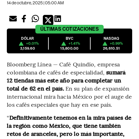
14 de octubre, 2025 | 05:00 AM
ÚLTIMAS
COTIZACIONES
DÓLAR
BVC
NASDAQ
+0.01%
+1.41%
+0.99%
3,159.60
15,800.00
26,610.51
Bloomberg Línea — Café Quindío, empresa
colombiana de cafés de especialidad,
sumará
12 tiendas más este año para completar un
total de 62 en el país.
En su plan de expansión
internacional mira hacia México por el auge de
los cafés especiales que hay en ese país.
“
Definitivamente tenemos en la mira países de
la región como México, que tiene también
retos de aranceles, pero lo más importante,