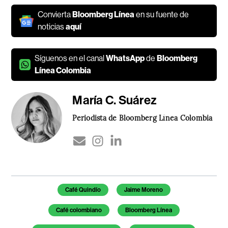
Convierta
Bloomberg Línea
en su fuente de
noticias
aquí
Síguenos en el canal
WhatsApp
de
Bloomberg
Línea Colombia
María C. Suárez
Periodista de Bloomberg Línea Colombia
Temas de este artículo
Café Quindío
Jaime Moreno
Café colombiano
Bloomberg Línea