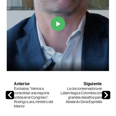
Anterior
Siguiente
Exclusiva: “Vamos a
La ola conservadora en
consolidar una mayoría
Latam llega a Colombia con
sólida en el Congreso”:
grandes desafíos para
Rodrigo Lara, ministro del
Abelardo De la Espriella
Interior