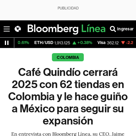
PUBLICIDAD
Ingresar
ETH/USD
+0.38%
Visa
-2.25%
MercadoLi
1,913.125
362.12
COLOMBIA
Café Quindío cerrará
2025 con 62 tiendas en
Colombia y le hace guiño
a México para seguir su
expansión
En entrevista con Bloomberg Línea, su CEO, Jaime