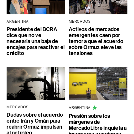
ARGENTINA
MERCADOS
Presidente del BCRA
Activos de mercados
dice que no ve
emergentes caen por
necesaria una baja de
temor a que el acuerdo
encajes para reactivar el
sobre Ormuz eleve las
crédito
tensiones
MERCADOS
ARGENTINA
Dudas sobre el acuerdo
Presión sobre los
entre Irán y Omán para
márgenes de
reabrir Ormuz impulsan
MercadoLibre inquieta a
al petróleo
inversores y acciones