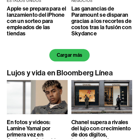
ESTADOS UNIDOS
NEGOCIOS
Apple se prepara para el
Las ganancias de
lanzamiento del iPhone
Paramount se disparan
con un sorteo para
gracias a los recortes de
empleados de las
costos tras la fusión con
tiendas
Skydance
Cargar más
Lujos y vida en Bloomberg Línea
En fotos y videos:
Chanel supera a rivales
Lamine Yamal por
del lujo con crecimiento
primera vez en
de dos dígitos,