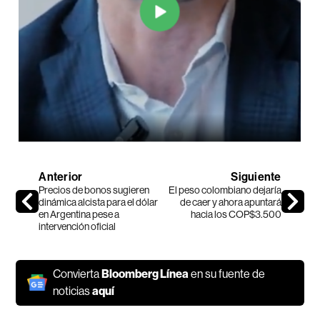
Anterior
Siguiente
Precios de bonos sugieren
El peso colombiano dejaría
dinámica alcista para el dólar
de caer y ahora apuntará
en Argentina pese a
hacia los COP$3.500
intervención oficial
Convierta
Bloomberg Línea
en su fuente de
noticias
aquí