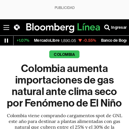
PUBLICIDAD
Ingresar
07%
MercadoLibre
-0.55%
Banco de Bogota
1,890.05
38,800.00
COLOMBIA
Colombia aumenta
importaciones de gas
natural ante clima seco
por Fenómeno de El Niño
Colombia viene comprando cargamentos spot de GNL
este año para destinar a plantas alimentadas con gas
natural que cubren entre el 25% y el 30% de la