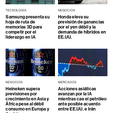
TECNOLOGÍA
NEGOCIOS
Samsung presenta su
Honda eleva su
hoja de ruta de
previsión de ganancias
memorias 3D para
por el yen débil y la
competir por el
demanda de híbridos en
liderazgo en IA
EE.UU.
NEGOCIOS
MERCADOS
Heineken supera
Acciones asiáticas
previsiones por
avanzan por la IA
crecimiento en Asia y
mientras cae el petróleo
África pese al débil
ante posible acuerdo
consumo en Europa y
entre EE.UU. e Irán