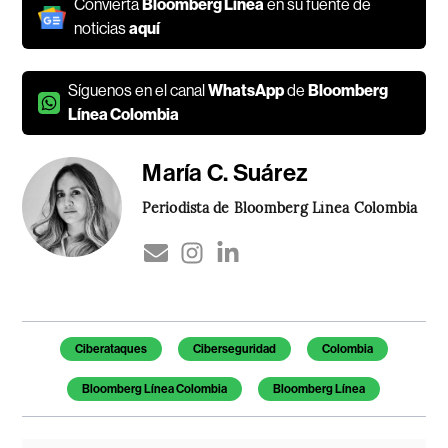
Convierta
Bloomberg Línea
en su fuente de
noticias
aquí
Síguenos en el canal
WhatsApp
de
Bloomberg
Línea Colombia
María C. Suárez
Periodista de Bloomberg Línea Colombia
Temas de este artículo
Ciberataques
Ciberseguridad
Colombia
Bloomberg Línea Colombia
Bloomberg Línea