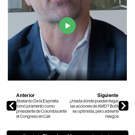
Anterior
Siguiente
Abelardo De la Espriella
¿Hasta dónde pueden llegar
tomó juramento como
las acciones de AMD? BofA
presidente de Colombia ante
es optimista, pero advierte
el Congreso en Cali
riesgos