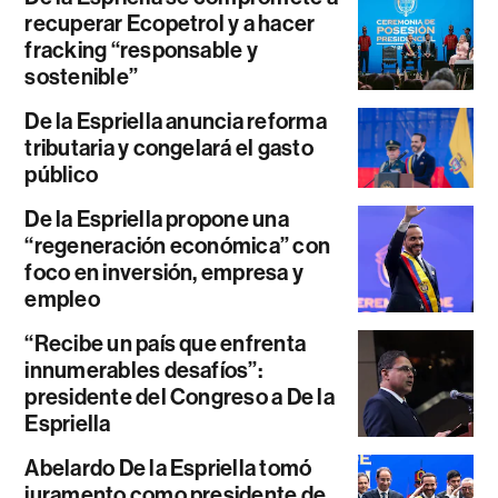
recuperar Ecopetrol y a hacer
fracking “responsable y
sostenible”
De la Espriella anuncia reforma
tributaria y congelará el gasto
público
De la Espriella propone una
“regeneración económica” con
foco en inversión, empresa y
empleo
“Recibe un país que enfrenta
innumerables desafíos”:
presidente del Congreso a De la
Espriella
Abelardo De la Espriella tomó
juramento como presidente de