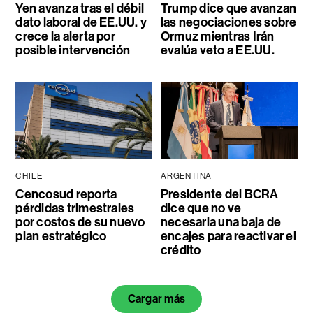
Yen avanza tras el débil
Trump dice que avanzan
dato laboral de EE.UU. y
las negociaciones sobre
crece la alerta por
Ormuz mientras Irán
posible intervención
evalúa veto a EE.UU.
CHILE
ARGENTINA
Cencosud reporta
Presidente del BCRA
pérdidas trimestrales
dice que no ve
por costos de su nuevo
necesaria una baja de
plan estratégico
encajes para reactivar el
crédito
Cargar más