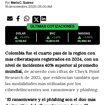
Por
María C. Suárez
16 de noviembre, 2025 | 05:00 AM
ÚLTIMAS
COTIZACIONES
DÓLAR
BVC
NASDAQ
+0.01%
+1.41%
+1.30%
3,159.60
15,800.00
26,690.62
Colombia fue el cuarto país de la región con
más ciberataques registrados en 2024, con un
nivel de incidentes 40% superior al promedio
mundial,
de acuerdo con cifras de Check Point
Research de 2025, que evidencian también que
las modalidades más utilizadas por los
ciberdelincuentes son ransomware y phishing.
“
El ransomware y el phishing son el dúo más