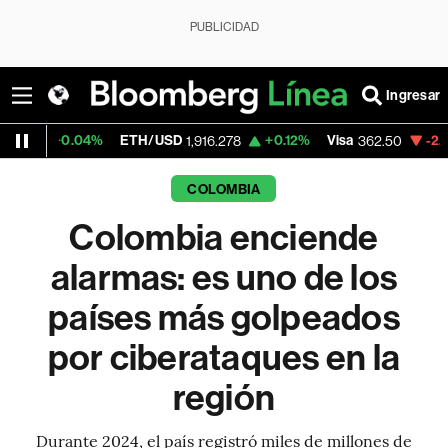
PUBLICIDAD
Ingresar
4%
ETH/USD
+0.12%
Visa
-2.15%
Mercado
1,916.278
362.50
COLOMBIA
Colombia enciende
alarmas: es uno de los
países más golpeados
por ciberataques en la
región
Durante 2024, el país registró miles de millones de