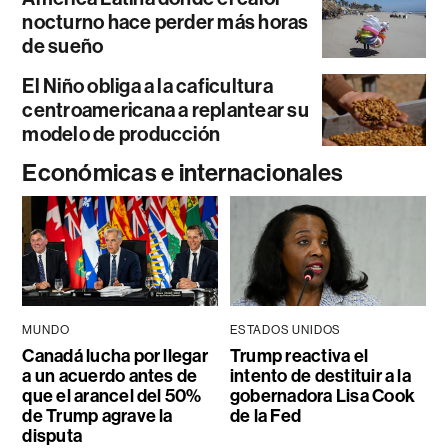
nocturno hace perder más horas
de sueño
El Niño obliga a la caficultura
centroamericana a replantear su
modelo de producción
Económicas e internacionales
MUNDO
ESTADOS UNIDOS
Canadá lucha por llegar
Trump reactiva el
a un acuerdo antes de
intento de destituir a la
que el arancel del 50%
gobernadora Lisa Cook
de Trump agrave la
de la Fed
disputa