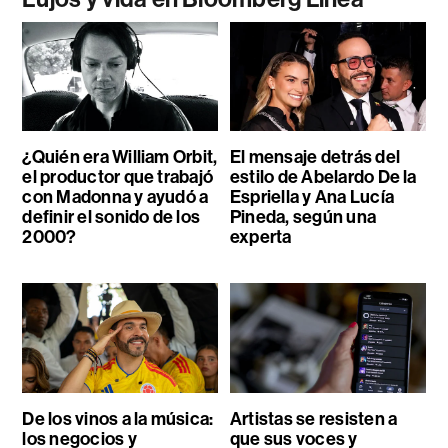
¿Quién era William Orbit,
El mensaje detrás del
el productor que trabajó
estilo de Abelardo De la
con Madonna y ayudó a
Espriella y Ana Lucía
definir el sonido de los
Pineda, según una
2000?
experta
De los vinos a la música:
Artistas se resisten a
los negocios y
que sus voces y