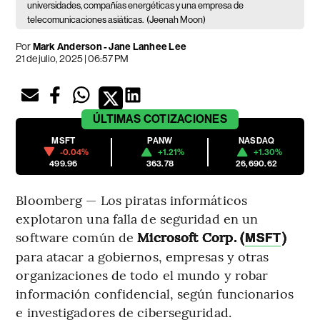
universidades, compañías energéticas y una empresa de
telecomunicaciones asiáticas.
(Jeenah Moon)
Por
Mark Anderson - Jane Lanhee Lee
21 de julio, 2025 | 06:57 PM
ÚLTIMAS
COTIZACIONES
MSFT
PANW
NASDAQ
-0.04%
+1.21%
+1.30%
499.96
363.78
26,690.62
Bloomberg — Los piratas informáticos
explotaron una falla de seguridad en un
software común de
Microsoft Corp. (
)
MSFT
para atacar a gobiernos, empresas y otras
organizaciones de todo el mundo y robar
información confidencial, según funcionarios
e investigadores de ciberseguridad.