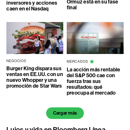
Ormuz está en su fase
inversores y acciones
final
caen en el Nasdaq
NEGOCIOS
MERCADOS
Burger King dispara sus
La acción más rentable
ventas en EE.UU. con un
del S&P 500 cae con
nuevo Whopper y una
fuerza tras sus
promoción de Star Wars
resultados: qué
preocupa al mercado
Cargar más
Lujos y vida en Bloomberg Línea