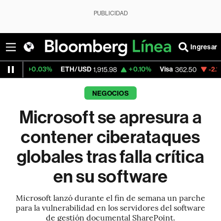
PUBLICIDAD
Ingresar
3%
ETH/USD
+0.10%
Visa
-2.15%
MercadoL
1,915.98
362.50
NEGOCIOS
Microsoft se apresura a
contener ciberataques
globales tras falla crítica
en su software
Microsoft lanzó durante el fin de semana un parche
para la vulnerabilidad en los servidores del software
de gestión documental SharePoint.