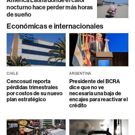
América Latina donde el calor
nocturno hace perder más horas
de sueño
Económicas e internacionales
CHILE
ARGENTINA
Cencosud reporta
Presidente del BCRA
pérdidas trimestrales
dice que no ve
por costos de su nuevo
necesaria una baja de
plan estratégico
encajes para reactivar el
crédito