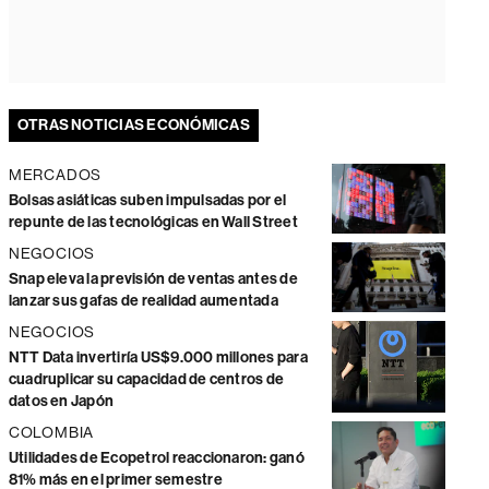
OTRAS NOTICIAS ECONÓMICAS
MERCADOS
Bolsas asiáticas suben impulsadas por el
repunte de las tecnológicas en Wall Street
NEGOCIOS
Snap eleva la previsión de ventas antes de
lanzar sus gafas de realidad aumentada
NEGOCIOS
NTT Data invertiría US$9.000 millones para
cuadruplicar su capacidad de centros de
datos en Japón
COLOMBIA
Utilidades de Ecopetrol reaccionaron: ganó
81% más en el primer semestre