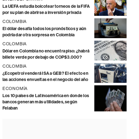
La UEFA estudia boicotear torneos de la FIFA
por su plan de abrirse a inversión privada
COLOMBIA
El dólar desafía todos los pronósticos y aún
podría dar otra sorpresa en Colombia
COLOMBIA
Dólar en Colombia no encuentra piso: ¿habrá
billete verde por debajo de COP$3.000?
COLOMBIA
¿Ecopetrol venderá ISA a GEB? El efecto en
las acciones envueltas en el negocio del año
ECONOMÍA
Los 10 países de Latinoamérica en donde los
bancos generan más utilidades, según
Felaban