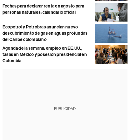
Fechas para declarar renta en agosto para
personas naturales: calendario oficial
Ecopetrol y Petrobras anuncian nuevo
descubrimiento de gas en aguas profundas
del Caribe colombiano
Agenda de la semana: empleo en EE.UU.,
tasas en México y posesión presidencial en
Colombia
PUBLICIDAD