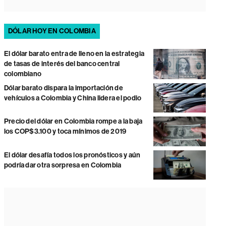
DÓLAR HOY EN COLOMBIA
El dólar barato entra de lleno en la estrategia
de tasas de interés del banco central
colombiano
Dólar barato dispara la importación de
vehículos a Colombia y China lidera el podio
Precio del dólar en Colombia rompe a la baja
los COP$3.100 y toca mínimos de 2019
El dólar desafía todos los pronósticos y aún
podría dar otra sorpresa en Colombia