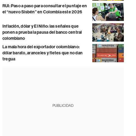
RUI: Paso a paso para consultar el puntaje en
el “nuevo Sisbén” en Colombia este 2026
Inflación, dólar y El Niño: las señales que
ponen a prueba la pausa del banco central
colombiano
La mala hora del exportador colombiano:
dólar barato, aranceles y fletes que no dan
tregua
PUBLICIDAD