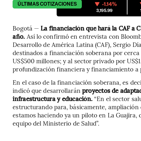
-1.14%
ÚLTIMAS
COTIZACIONES
3,195.99
Bogotá —
La financiación que hará la CAF a 
año.
Así lo confirmó en entrevista con Bloomb
Desarrollo de América Latina (CAF), Sergio D
destinados a financiación soberana por cerca
US$500 millones; y al sector privado por US$1
profundización financiera y financiamiento a 
En el caso de la financiación soberana, es de
indicó que desarrollarán
proyectos de adaptac
infraestructura y educación.
“En el sector sal
estructurando para, básicamente, ampliación 
estamos haciendo ya un piloto en La Guajira, q
equipo del Ministerio de Salud”.