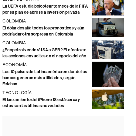
La UEFA estudia boicotear torneos de la FIFA
por su plan de abrirse a inversión privada
COLOMBIA
El dólar desafía todos los pronósticos y aún
podría dar otra sorpresa en Colombia
COLOMBIA
¿Ecopetrol venderá ISA a GEB? El efecto en
las acciones envueltas en el negocio del año
ECONOMÍA
Los 10 países de Latinoamérica en donde los
bancos generan más utilidades, según
Felaban
TECNOLOGÍA
El lanzamiento del iPhone 18 está cerca y
estas son las últimas novedades