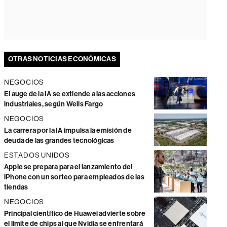
OTRAS NOTICIAS ECONÓMICAS
NEGOCIOS
El auge de la IA se extiende a las acciones
industriales, según Wells Fargo
NEGOCIOS
La carrera por la IA impulsa la emisión de
deuda de las grandes tecnológicas
ESTADOS UNIDOS
Apple se prepara para el lanzamiento del
iPhone con un sorteo para empleados de las
tiendas
NEGOCIOS
Principal científico de Huawei advierte sobre
el límite de chips al que Nvidia se enfrentará