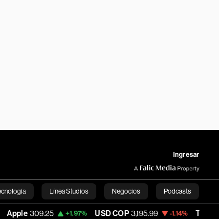
Ingresar
ecnología
Línea Studios
Negocios
Podcasts
309.25
USD COP
3,195.99
Tesla
327.26
+1.97%
-1.14%
English