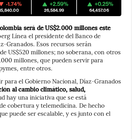
-1.74%
+2.59%
+0.25%
15,840.00
26,584.99
64,457.06
Colombia será de US$2.000 millones este
erg Línea el presidente del Banco de
íaz-Granados. Esos recursos serán
 de US$520 millones; no soberana, con otros
.000 millones, que pueden servir para
pymes, entre otros.
cir para el Gobierno Nacional, Díaz-Granados
ión al cambio climático, salud,
ud hay una iniciativa que se está
de cobertura y telemedicina. De hecho
ue puede ser escalable, y es junto con el