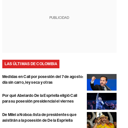
PUBLICIDAD
LAS ÚLTIMAS DE COLOMBIA
Medidas en Cali por posesión del 7 de agosto:
día sin carro, ley seca y otras
Por qué Abelardo De la Espriella eligió Cali
para su posesión presidencial el viernes
De Milei a Noboa: lista de presidentes que
asistirán a la posesión de De la Espriella