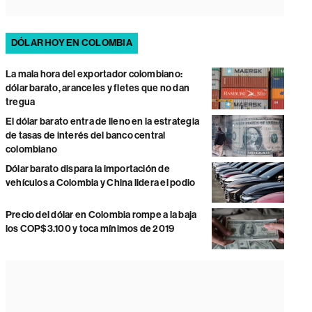
DÓLAR HOY EN COLOMBIA
La mala hora del exportador colombiano:
dólar barato, aranceles y fletes que no dan
tregua
El dólar barato entra de lleno en la estrategia
de tasas de interés del banco central
colombiano
Dólar barato dispara la importación de
vehículos a Colombia y China lidera el podio
Precio del dólar en Colombia rompe a la baja
los COP$3.100 y toca mínimos de 2019