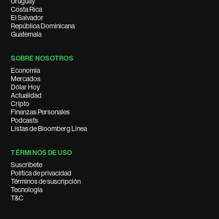
Uruguay
Costa Rica
El Salvador
República Dominicana
Guatemala
SOBRE NOSOTROS
Economía
Mercados
Dólar Hoy
Actualidad
Cripto
Finanzas Personales
Podcasts
Listas de Bloomberg Línea
TÉRMINOS DE USO
Suscríbete
Política de privacidad
Términos de suscripción
Tecnología
T&C