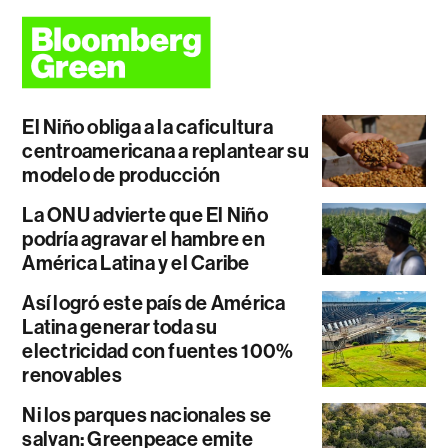
El Niño obliga a la caficultura
centroamericana a replantear su
modelo de producción
La ONU advierte que El Niño
podría agravar el hambre en
América Latina y el Caribe
Así logró este país de América
Latina generar toda su
electricidad con fuentes 100%
renovables
Ni los parques nacionales se
salvan: Greenpeace emite