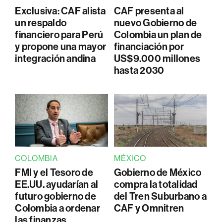
Exclusiva: CAF alista
CAF presenta al
un respaldo
nuevo Gobierno de
financiero para Perú
Colombia un plan de
y propone una mayor
financiación por
integración andina
US$9.000 millones
hasta 2030
COLOMBIA
MÉXICO
FMI y el Tesoro de
Gobierno de México
EE.UU. ayudarían al
compra la totalidad
futuro gobierno de
del Tren Suburbano a
Colombia a ordenar
CAF y Omnitren
las finanzas