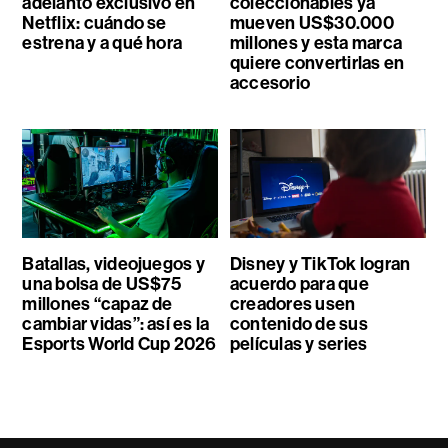
adelanto exclusivo en
coleccionables ya
Netflix: cuándo se
mueven US$30.000
estrena y a qué hora
millones y esta marca
quiere convertirlas en
accesorio
Batallas, videojuegos y
Disney y TikTok logran
una bolsa de US$75
acuerdo para que
millones “capaz de
creadores usen
cambiar vidas”: así es la
contenido de sus
Esports World Cup 2026
películas y series