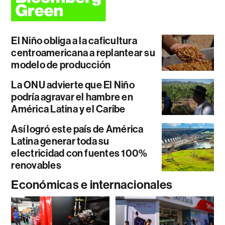
El Niño obliga a la caficultura
centroamericana a replantear su
modelo de producción
La ONU advierte que El Niño
podría agravar el hambre en
América Latina y el Caribe
Así logró este país de América
Latina generar toda su
electricidad con fuentes 100%
renovables
Económicas e internacionales