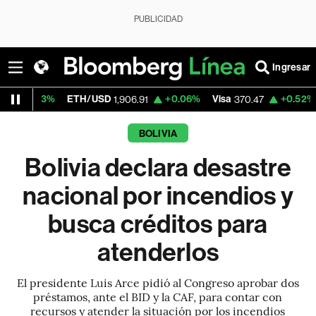
PUBLICIDAD
Ingresar
ETH/USD
+0.06%
Visa
+0.52%
MercadoLi
1,906.91
370.47
BOLIVIA
Bolivia declara desastre
nacional por incendios y
busca créditos para
atenderlos
El presidente Luis Arce pidió al Congreso aprobar dos
préstamos, ante el BID y la CAF, para contar con
recursos y atender la situación por los incendios