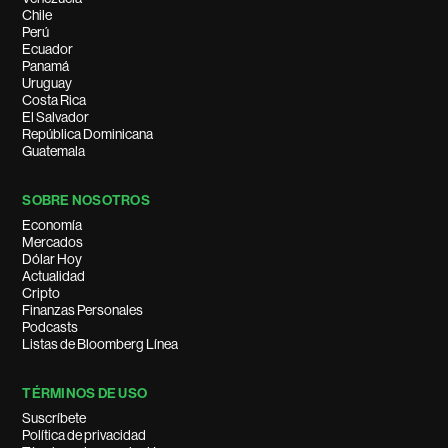
Chile
Perú
Ecuador
Panamá
Uruguay
Costa Rica
El Salvador
República Dominicana
Guatemala
SOBRE NOSOTROS
Economía
Mercados
Dólar Hoy
Actualidad
Cripto
Finanzas Personales
Podcasts
Listas de Bloomberg Línea
TÉRMINOS DE USO
Suscríbete
Política de privacidad