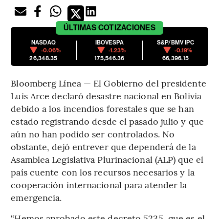
ÚLTIMAS
COTIZACIONES
NASDAQ
IBOVESPA
S&P/BMV IPC
-0.06%
-1.23%
-0.19%
26,348.35
175,546.36
66,396.15
Bloomberg Línea — El Gobierno del presidente
Luis Arce declaró desastre nacional en Bolivia
debido a los incendios forestales que se han
estado registrando desde el pasado julio y que
aún no han podido ser controlados. No
obstante, dejó entrever que dependerá de la
Asamblea Legislativa Plurinacional (ALP) que el
país cuente con los recursos necesarios y la
cooperación internacional para atender la
emergencia.
“Hemos aprobado este decreto 5235, que es el