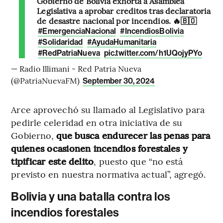
Gobierno de Bolivia exhorta a Asamblea
Legislativa a aprobar créditos tras declaratoria
de desastre nacional por incendios. 🔥🇧🇴
#EmergenciaNacional
#IncendiosBolivia
#Solidaridad
#AyudaHumanitaria
#RedPatriaNueva
pic.twitter.com/h1UQojyPYo
— Radio Illimani - Red Patria Nueva
(@PatriaNuevaFM)
September 30, 2024
Arce aprovechó su llamado al Legislativo para
pedirle celeridad en otra iniciativa de su
Gobierno,
que busca endurecer las penas para
quienes ocasionen incendios forestales y
tipificar este delito
, puesto que “no está
previsto en nuestra normativa actual”, agregó.
Bolivia y una batalla contra los
incendios forestales