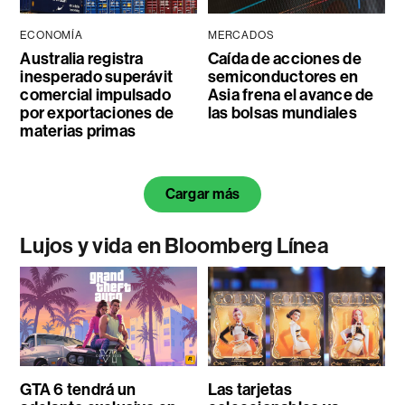
ECONOMÍA
MERCADOS
Australia registra
Caída de acciones de
inesperado superávit
semiconductores en
comercial impulsado
Asia frena el avance de
por exportaciones de
las bolsas mundiales
materias primas
Cargar más
Lujos y vida en Bloomberg Línea
GTA 6 tendrá un
Las tarjetas