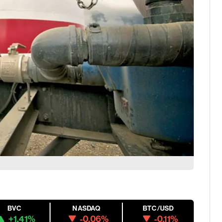
BVC
NASDAQ
BTC/USD
+1.41%
-0.06%
-0.11%