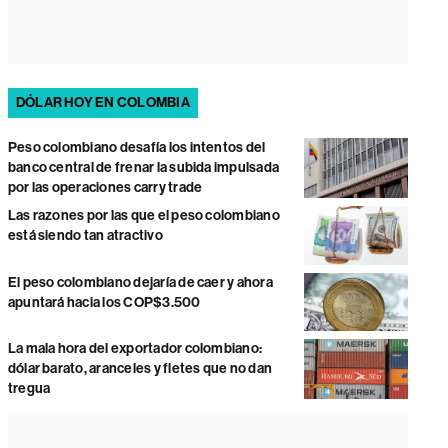
DÓLAR HOY EN COLOMBIA
Peso colombiano desafía los intentos del
banco central de frenar la subida impulsada
por las operaciones carry trade
Las razones por las que el peso colombiano
está siendo tan atractivo
El peso colombiano dejaría de caer y ahora
apuntará hacia los COP$3.500
La mala hora del exportador colombiano:
dólar barato, aranceles y fletes que no dan
tregua