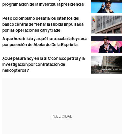
programación de la investidura presidencial
Peso colombiano desafía los intentos del
banco central de frenar la subida impulsada
por las operaciones carry trade
A qué hora inicia y a qué hora acaba la ley seca
por posesión de Abelardo De la Espriella
¿Qué pasará hoy en la SIC con Ecopetrol y la
investigación por contratación de
helicópteros?
PUBLICIDAD