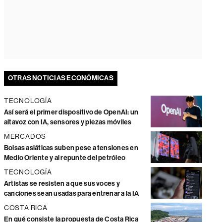
OTRAS NOTICIAS ECONÓMICAS
TECNOLOGÍA
Así será el primer dispositivo de OpenAI: un
altavoz con IA, sensores y piezas móviles
MERCADOS
Bolsas asiáticas suben pese a tensiones en
Medio Oriente y al repunte del petróleo
TECNOLOGÍA
Artistas se resisten a que sus voces y
canciones sean usadas para entrenar a la IA
COSTA RICA
En qué consiste la propuesta de Costa Rica