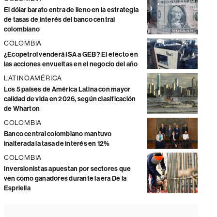
El dólar barato entra de lleno en la estrategia
de tasas de interés del banco central
colombiano
COLOMBIA
¿Ecopetrol venderá ISA a GEB? El efecto en
las acciones envueltas en el negocio del año
LATINOAMÉRICA
Los 5 países de América Latina con mayor
calidad de vida en 2026, según clasificación
de Wharton
COLOMBIA
Banco central colombiano mantuvo
inalterada la tasa de interés en 12%
COLOMBIA
Inversionistas apuestan por sectores que
ven como ganadores durante la era De la
Espriella