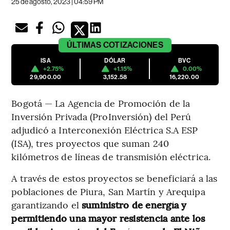
25 de agosto, 2023 | 04:59 PM
ÚLTIMAS
COTIZACIONES
ISA
DÓLAR
BVC
+2.75%
+1.15%
0.00%
29,900.00
3,152.58
16,220.00
Bogotá — La Agencia de Promoción de la
Inversión Privada (ProInversión) del Perú
adjudicó a Interconexión Eléctrica S.A ESP
(ISA), tres proyectos que suman 240
kilómetros de líneas de transmisión eléctrica.
A través de estos proyectos se beneficiará a las
poblaciones de Piura, San Martín y Arequipa
garantizando el
suministro de energía y
permitiendo una mayor resistencia ante los