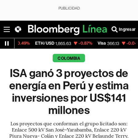
PUBLICIDAD
Ingresar
49%
ETH/USD
-0.87%
Visa
-0.04%
Mercado
1,865.63
366.13
COLOMBIA
ISA ganó 3 proyectos de
energía en Perú y estima
inversiones por US$141
millones
Los proyectos que conforman el grupo licitado son:
Enlace 500 kV San José-Yarabamba, Enlace 220 kV
Piura Nueva- Colán y Enlace 220 kV Belaunde Terry,