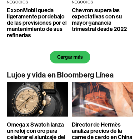
NEGOCIOS
NEGOCIOS
ExxonMobil queda
Chevron supera las
ligeramente por debajo
expectativas con su
de las previsiones por el
mayor ganancia
mantenimiento de sus
trimestral desde 2022
refinerías
Cargar más
Lujos y vida en Bloomberg Línea
Omega x Swatch lanza
Director de Hermès
un reloj con oro para
analiza precios de la
celebrar el alunizaje del
carne de cerdo en China