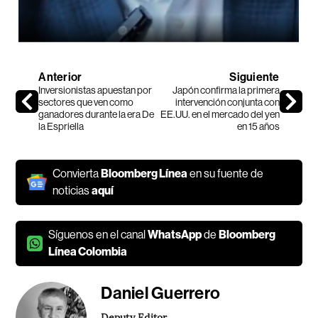
Anterior
Siguiente
Inversionistas apuestan por
Japón confirma la primera
sectores que ven como
intervención conjunta con
ganadores durante la era De
EE.UU. en el mercado del yen
la Espriella
en 15 años
Convierta
Bloomberg Línea
en su fuente de
noticias
aquí
Síguenos en el canal
WhatsApp
de
Bloomberg
Línea Colombia
Daniel Guerrero
Deputy Editor