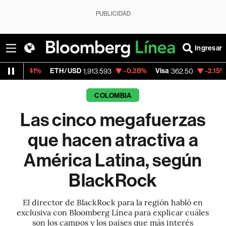
PUBLICIDAD
Ingresar
ETH/USD
-0.28%
Visa
-2.15%
MercadoLib
1,913.593
362.50
COLOMBIA
Las cinco megafuerzas
que hacen atractiva a
América Latina, según
BlackRock
El director de BlackRock para la región habló en
exclusiva con Bloomberg Línea para explicar cuáles
son los campos y los países que más interés