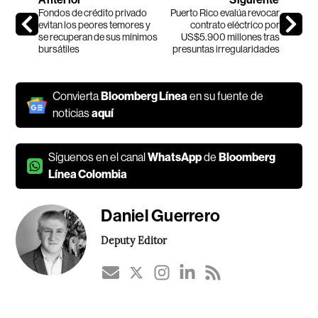
Fondos de crédito privado
Puerto Rico evalúa revocar
evitan los peores temores y
contrato eléctrico por
se recuperan de sus mínimos
US$5.900 millones tras
bursátiles
presuntas irregularidades
Convierta
Bloomberg Línea
en su fuente de
noticias
aquí
Síguenos en el canal
WhatsApp
de
Bloomberg
Línea Colombia
Daniel Guerrero
Deputy Editor