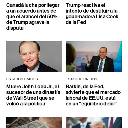
Canadá lucha por llegar
Trump reactiva el
a un acuerdo antes de
intento de destituir a la
que el arancel del 50%
gobernadora Lisa Cook
de Trump agrave la
de la Fed
disputa
ESTADOS UNIDOS
ESTADOS UNIDOS
Muere John Loeb Jr., el
Barkin, de la Fed,
sucesor de una dinastía
advierte que el mercado
de Wall Street que se
laboral de EE.UU. está
volcó a la política
en un “equilibrio débil”