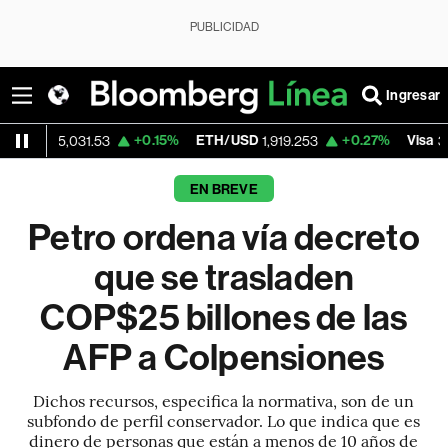
PUBLICIDAD
Ingresar
+0.15%
ETH/USD
+0.27%
Visa
-
,031.53
1,919.253
362.50
EN BREVE
Petro ordena vía decreto
que se trasladen
COP$25 billones de las
AFP a Colpensiones
Dichos recursos, especifica la normativa, son de un
subfondo de perfil conservador. Lo que indica que es
dinero de personas que están a menos de 10 años de