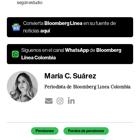
según estudio
Convierta
Bloomberg Línea
en su fuente de
noticias
aquí
Síguenos en el canal
WhatsApp
de
Bloomberg
Línea Colombia
María C. Suárez
Periodista de Bloomberg Línea Colombia
Temas de este artículo
Pensiones
Fondos de pensiones