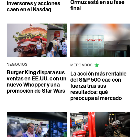
Ormuz está en su fase
inversores y acciones
final
caen en el Nasdaq
NEGOCIOS
MERCADOS
Burger King dispara sus
La acción más rentable
ventas en EE.UU. con un
del S&P 500 cae con
nuevo Whopper y una
fuerza tras sus
promoción de Star Wars
resultados: qué
preocupa al mercado