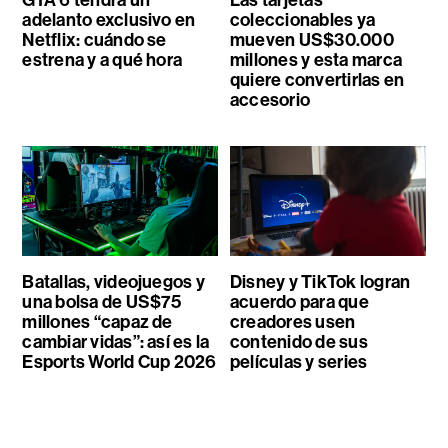
GTA 6 tendrá un
Las tarjetas
adelanto exclusivo en
coleccionables ya
Netflix: cuándo se
mueven US$30.000
estrena y a qué hora
millones y esta marca
quiere convertirlas en
accesorio
Batallas, videojuegos y
Disney y TikTok logran
una bolsa de US$75
acuerdo para que
millones “capaz de
creadores usen
cambiar vidas”: así es la
contenido de sus
Esports World Cup 2026
películas y series