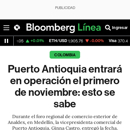
PUBLICIDAD
Ingresar
+0.01%
ETH/USD
-0.00%
Visa
+0.52%
1,905.76
370.47
COLOMBIA
Puerto Antioquia entrará
en operación el primero
de noviembre: esto se
sabe
Durante el foro regional de comercio exterior de
Analdex, en Medellín, la vicepresidenta comercial de
Puerto Antioquia, Ginna Castro, entregó la fecha.