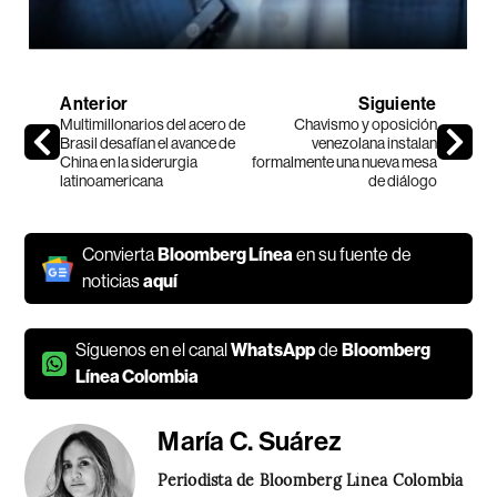
Anterior
Siguiente
Multimillonarios del acero de
Chavismo y oposición
Brasil desafían el avance de
venezolana instalan
China en la siderurgia
formalmente una nueva mesa
latinoamericana
de diálogo
Convierta
Bloomberg Línea
en su fuente de
noticias
aquí
Síguenos en el canal
WhatsApp
de
Bloomberg
Línea Colombia
María C. Suárez
Periodista de Bloomberg Línea Colombia