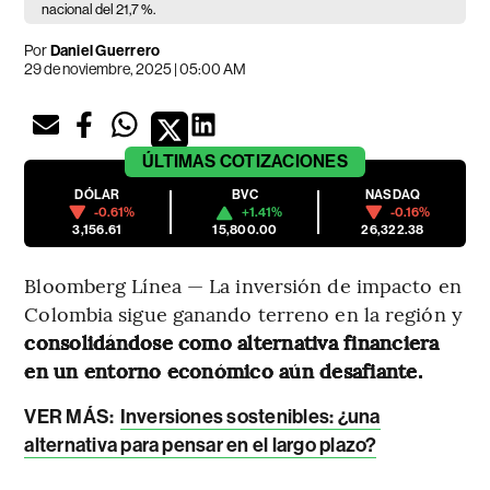
nacional del 21,7 %.
Por
Daniel Guerrero
29 de noviembre, 2025 | 05:00 AM
ÚLTIMAS
COTIZACIONES
DÓLAR
BVC
NASDAQ
-0.61%
+1.41%
-0.16%
3,156.61
15,800.00
26,322.38
Bloomberg Línea — La inversión de impacto en
Colombia sigue ganando terreno en la región y
consolidándose como alternativa financiera
en un entorno económico aún desafiante.
VER MÁS:
Inversiones sostenibles: ¿una
alternativa para pensar en el largo plazo?