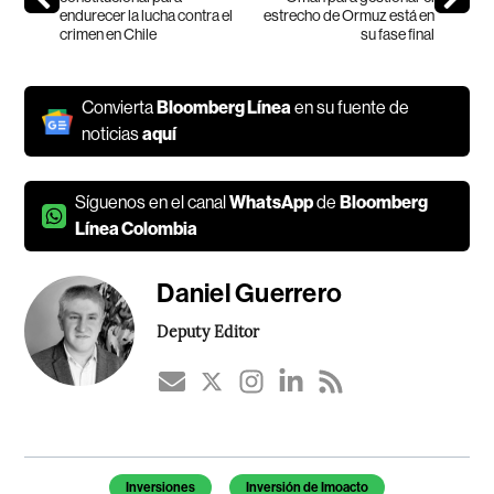
endurecer la lucha contra el
estrecho de Ormuz está en
crimen en Chile
su fase final
Convierta
Bloomberg Línea
en su fuente de
noticias
aquí
Síguenos en el canal
WhatsApp
de
Bloomberg
Línea Colombia
Daniel Guerrero
Deputy Editor
Temas de este artículo
Inversiones
Inversión de Imoacto