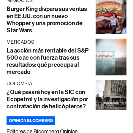
NEGOCIOS
Burger King dispara sus ventas
en EE.UU. con un nuevo
Whopper y una promoción de
Star Wars
MERCADOS
La acción más rentable del S&P
500 cae con fuerza tras sus
resultados: qué preocupa al
mercado
COLOMBIA
¿Qué pasará hoy en la SIC con
Ecopetrol y la investigación por
contratación de helicópteros?
OPINIÓN BLOOMBERG
Editores de Bloomberg Opinion