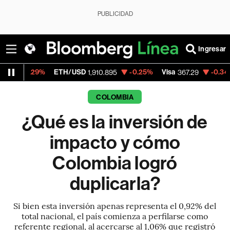
PUBLICIDAD
Ingresar
%
ETH/USD
-0.25%
Visa
-0.34%
Mercado
1,910.895
367.29
COLOMBIA
¿Qué es la inversión de
impacto y cómo
Colombia logró
duplicarla?
Si bien esta inversión apenas representa el 0,92% del
total nacional, el país comienza a perfilarse como
referente regional, al acercarse al 1,06% que registró