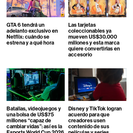
GTA 6 tendrá un
Las tarjetas
adelanto exclusivo en
coleccionables ya
Netflix: cuándo se
mueven US$30.000
estrena y a qué hora
millones y esta marca
quiere convertirlas en
accesorio
Batallas, videojuegos y
Disney y TikTok logran
una bolsa de US$75
acuerdo para que
millones “capaz de
creadores usen
cambiar vidas”: así es la
contenido de sus
Esports World Cup 2026
películas y series