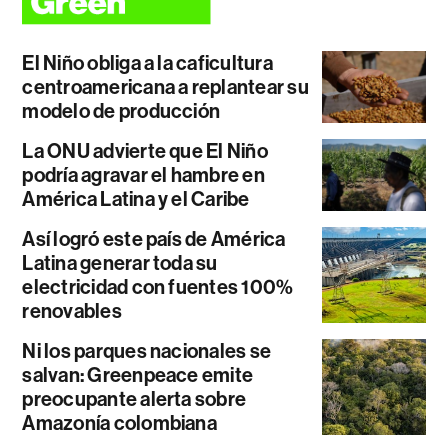
El Niño obliga a la caficultura
centroamericana a replantear su
modelo de producción
La ONU advierte que El Niño
podría agravar el hambre en
América Latina y el Caribe
Así logró este país de América
Latina generar toda su
electricidad con fuentes 100%
renovables
Ni los parques nacionales se
salvan: Greenpeace emite
preocupante alerta sobre
Amazonía colombiana