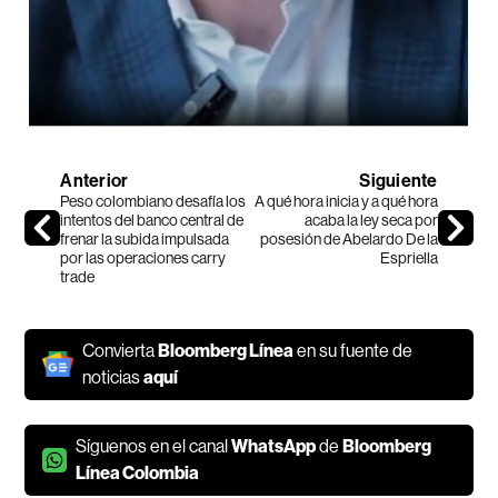
Anterior
Siguiente
Peso colombiano desafía los
A qué hora inicia y a qué hora
intentos del banco central de
acaba la ley seca por
frenar la subida impulsada
posesión de Abelardo De la
por las operaciones carry
Espriella
trade
Convierta
Bloomberg Línea
en su fuente de
noticias
aquí
Síguenos en el canal
WhatsApp
de
Bloomberg
Línea Colombia