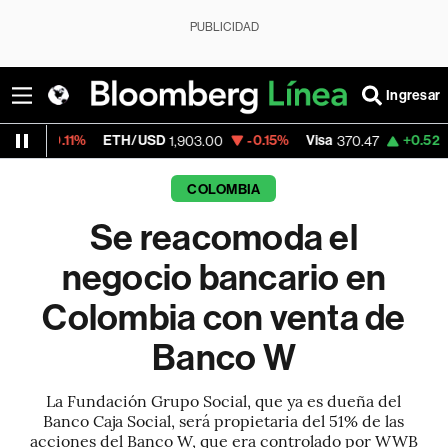
PUBLICIDAD
Ingresar
%
ETH/USD
-0.15%
Visa
+0.52%
MercadoL
1,903.00
370.47
COLOMBIA
Se reacomoda el
negocio bancario en
Colombia con venta de
Banco W
La Fundación Grupo Social, que ya es dueña del
Banco Caja Social, será propietaria del 51% de las
acciones del Banco W, que era controlado por WWB