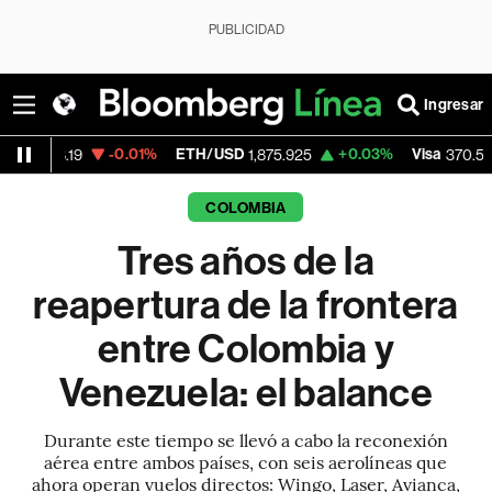
PUBLICIDAD
Ingresar
-0.01%
ETH/USD
+0.03%
Visa
+0.26%
1,875.925
370.56
COLOMBIA
Tres años de la
reapertura de la frontera
entre Colombia y
Venezuela: el balance
Durante este tiempo se llevó a cabo la reconexión
aérea entre ambos países, con seis aerolíneas que
ahora operan vuelos directos: Wingo, Laser, Avianca,