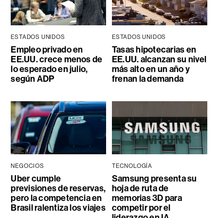
ESTADOS UNIDOS
ESTADOS UNIDOS
Empleo privado en
Tasas hipotecarias en
EE.UU. crece menos de
EE.UU. alcanzan su nivel
lo esperado en julio,
más alto en un año y
según ADP
frenan la demanda
NEGOCIOS
TECNOLOGÍA
Uber cumple
Samsung presenta su
previsiones de reservas,
hoja de ruta de
pero la competencia en
memorias 3D para
Brasil ralentiza los viajes
competir por el
liderazgo en IA