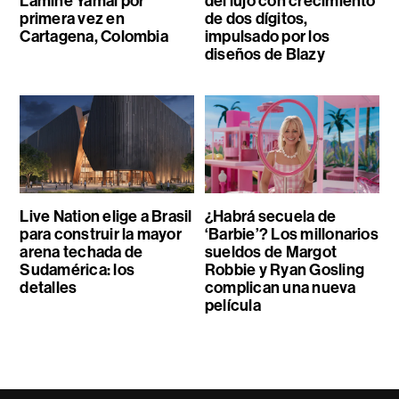
Lamine Yamal por
del lujo con crecimiento
primera vez en
de dos dígitos,
Cartagena, Colombia
impulsado por los
diseños de Blazy
Live Nation elige a Brasil
¿Habrá secuela de
para construir la mayor
‘Barbie’? Los millonarios
arena techada de
sueldos de Margot
Sudamérica: los
Robbie y Ryan Gosling
detalles
complican una nueva
película