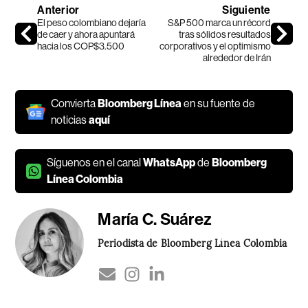
Anterior
Siguiente
El peso colombiano dejaría
S&P 500 marca un récord
de caer y ahora apuntará
tras sólidos resultados
hacia los COP$3.500
corporativos y el optimismo
alrededor de Irán
Convierta
Bloomberg Línea
en su fuente de
noticias
aquí
Síguenos en el canal
WhatsApp
de
Bloomberg
Línea Colombia
María C. Suárez
Periodista de Bloomberg Línea Colombia