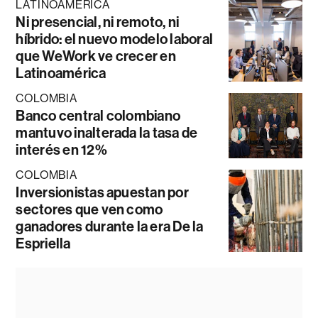
LATINOAMÉRICA
Ni presencial, ni remoto, ni
híbrido: el nuevo modelo laboral
que WeWork ve crecer en
Latinoamérica
COLOMBIA
Banco central colombiano
mantuvo inalterada la tasa de
interés en 12%
COLOMBIA
Inversionistas apuestan por
sectores que ven como
ganadores durante la era De la
Espriella