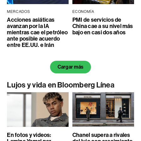
MERCADOS
ECONOMÍA
Acciones asiáticas
PMI de servicios de
avanzan por la IA
China cae a su nivel más
mientras cae el petróleo
bajo en casi dos años
ante posible acuerdo
entre EE.UU. e Irán
Cargar más
Lujos y vida en Bloomberg Línea
En fotos y videos:
Chanel supera a rivales