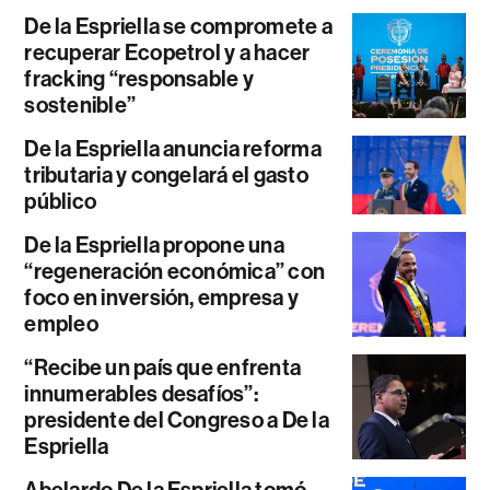
De la Espriella se compromete a
recuperar Ecopetrol y a hacer
fracking “responsable y
sostenible”
De la Espriella anuncia reforma
tributaria y congelará el gasto
público
De la Espriella propone una
“regeneración económica” con
foco en inversión, empresa y
empleo
“Recibe un país que enfrenta
innumerables desafíos”:
presidente del Congreso a De la
Espriella
Abelardo De la Espriella tomó