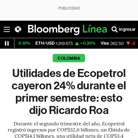
PUBLICIDAD
Ingresar
0%
ETH/USD
+0.30%
Visa
-2.15%
Mercad
1,919.673
362.50
COLOMBIA
Utilidades de Ecopetrol
cayeron 24% durante el
primer semestre: esto
dijo Ricardo Roa
Durante el segundo trimestre del año, Ecopetrol
registró ingresos por COP$32,6 billones, un Ebitda de
COP$14,1 billones, una utilidad neta de COP$3,4