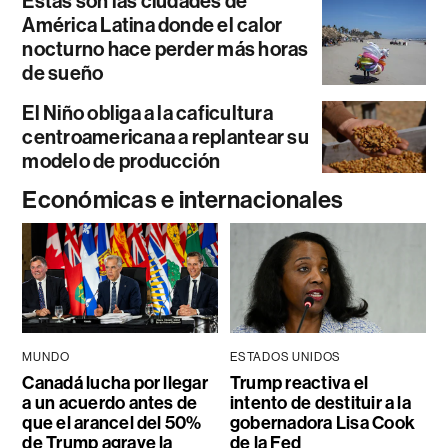
Estas son las ciudades de
América Latina donde el calor
nocturno hace perder más horas
de sueño
El Niño obliga a la caficultura
centroamericana a replantear su
modelo de producción
Económicas e internacionales
MUNDO
ESTADOS UNIDOS
Canadá lucha por llegar
Trump reactiva el
a un acuerdo antes de
intento de destituir a la
que el arancel del 50%
gobernadora Lisa Cook
de Trump agrave la
de la Fed