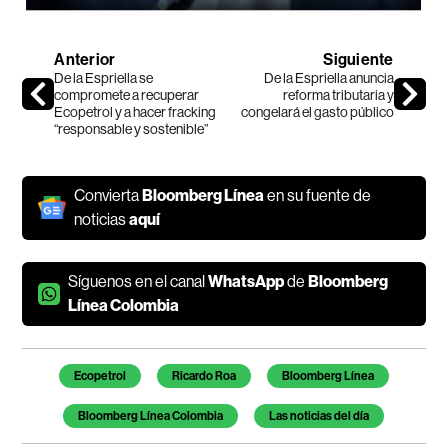
Anterior
Siguiente
De la Espriella se
De la Espriella anuncia
compromete a recuperar
reforma tributaria y
Ecopetrol y a hacer fracking
congelará el gasto público
“responsable y sostenible”
Convierta
Bloomberg Línea
en su fuente de
noticias
aquí
Síguenos en el canal
WhatsApp
de
Bloomberg
Línea Colombia
Temas de este artículo
Ecopetrol
Ricardo Roa
Bloomberg Línea
Bloomberg Línea Colombia
Las noticias del día