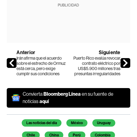
PUBLICIDAD
Anterior
Siguiente
Irán afirma que el acuerdo
Puerto Rico evalúa revocar
sobre el estrecho de Ormuz
contrato eléctrico por
está cerca, pero exige
US$5.900 millones tras
cumplir sus condiciones
presuntas irregularidades
Convierta
Bloomberg Línea
en su fuente de
noticias
aquí
Temas de este artículo
Las noticias del día
México
Uruguay
Chile
China
Perú
Colombia