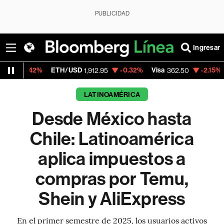
PUBLICIDAD
Ingresar
ETH/USD
-0.32%
Visa
-2.15%
MercadoLib
1,912.95
362.50
LATINOAMÉRICA
Desde México hasta
Chile: Latinoamérica
aplica impuestos a
compras por Temu,
Shein y AliExpress
En el primer semestre de 2025, los usuarios activos