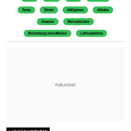
Temu
Shein
AliExpress
Alibaba
Amazon
MercadoLibre
Bloomberg Línea México
Latinoamérica
PUBLICIDAD