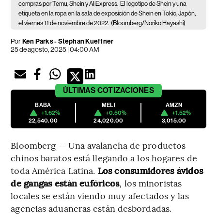
compras por Temu, Shein y AliExpress.
El logotipo de Shein y una
etiqueta en la ropa en la sala de exposición de Shein en Tokio, Japón,
el viernes 11 de noviembre de 2022.
(Bloomberg/Noriko Hayashi)
Por
Ken Parks - Stephan Kueffner
25 de agosto, 2025 | 04:00 AM
ÚLTIMAS
COTIZACIONES
BABA
MELI
AMZN
+1.62%
+0.50%
+1.52%
22,540.00
24,020.00
3,015.00
Bloomberg — Una avalancha de productos
chinos baratos está llegando a los hogares de
toda América Latina.
Los consumidores ávidos
de gangas están eufóricos
, los minoristas
locales se están viendo muy afectados y las
agencias aduaneras están desbordadas.