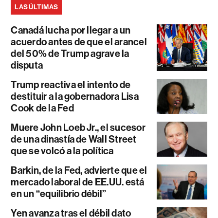
LAS ÚLTIMAS
Canadá lucha por llegar a un
acuerdo antes de que el arancel
del 50% de Trump agrave la
disputa
Trump reactiva el intento de
destituir a la gobernadora Lisa
Cook de la Fed
Muere John Loeb Jr., el sucesor
de una dinastía de Wall Street
que se volcó a la política
Barkin, de la Fed, advierte que el
mercado laboral de EE.UU. está
en un “equilibrio débil”
Yen avanza tras el débil dato