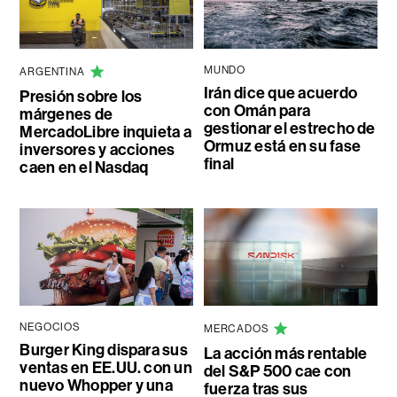
MUNDO
ARGENTINA
Irán dice que acuerdo
Presión sobre los
con Omán para
márgenes de
gestionar el estrecho de
MercadoLibre inquieta a
Ormuz está en su fase
inversores y acciones
final
caen en el Nasdaq
NEGOCIOS
MERCADOS
Burger King dispara sus
La acción más rentable
ventas en EE.UU. con un
del S&P 500 cae con
nuevo Whopper y una
fuerza tras sus