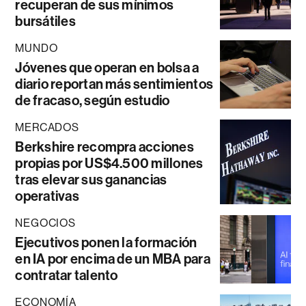
recuperan de sus mínimos
bursátiles
MUNDO
Jóvenes que operan en bolsa a
diario reportan más sentimientos
de fracaso, según estudio
MERCADOS
Berkshire recompra acciones
propias por US$4.500 millones
tras elevar sus ganancias
operativas
NEGOCIOS
Ejecutivos ponen la formación
en IA por encima de un MBA para
contratar talento
ECONOMÍA