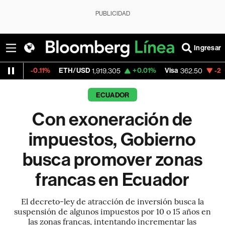
PUBLICIDAD
Ingresar
ETH/USD
+0.01%
Visa
-2.15%
MercadoLi
1,919.305
362.50
ECUADOR
Con exoneración de
impuestos, Gobierno
busca promover zonas
francas en Ecuador
El decreto-ley de atracción de inversión busca la
suspensión de algunos impuestos por 10 o 15 años en
las zonas francas, intentando incrementar las