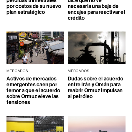
pérdidas trimestrales
dice que no ve
por costos de su nuevo
necesaria una baja de
plan estratégico
encajes para reactivar el
crédito
MERCADOS
MERCADOS
Activos de mercados
Dudas sobre el acuerdo
emergentes caen por
entre Irán y Omán para
temor a que el acuerdo
reabrir Ormuz impulsan
sobre Ormuz eleve las
al petróleo
tensiones