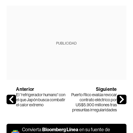
PUBLICIDAD
Anterior
Siguiente
El “refrigerador humano” con
Puerto Rico evalúa revocar
el que Japón busca combatir
contrato eléctrico por
el calor extremo
US$5.900 millones tras
presuntas irregularidades
Convierta
Bloomberg Línea
en su fuente de