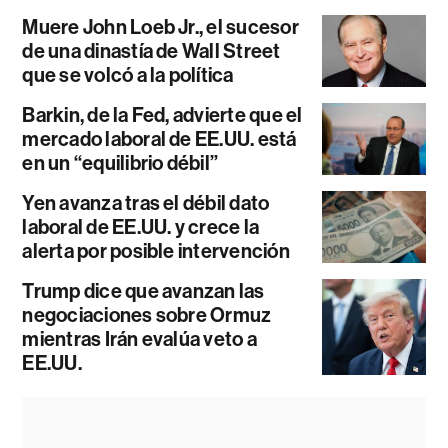
Muere John Loeb Jr., el sucesor
de una dinastía de Wall Street
que se volcó a la política
Barkin, de la Fed, advierte que el
mercado laboral de EE.UU. está
en un “equilibrio débil”
Yen avanza tras el débil dato
laboral de EE.UU. y crece la
alerta por posible intervención
Trump dice que avanzan las
negociaciones sobre Ormuz
mientras Irán evalúa veto a
EE.UU.