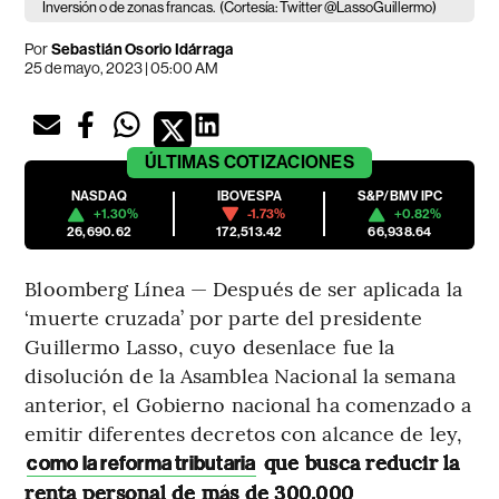
Inversión o de zonas francas.
(Cortesía: Twitter @LassoGuillermo)
Por
Sebastián Osorio Idárraga
25 de mayo, 2023 | 05:00 AM
ÚLTIMAS
COTIZACIONES
NASDAQ
IBOVESPA
S&P/BMV IPC
+1.30%
-1.73%
+0.82%
26,690.62
172,513.42
66,938.64
Bloomberg Línea — Después de ser aplicada la
‘muerte cruzada’ por parte del presidente
Guillermo Lasso, cuyo desenlace fue la
disolución de la Asamblea Nacional la semana
anterior, el Gobierno nacional ha comenzado a
emitir diferentes decretos con alcance de ley,
que busca reducir la
como la reforma tributaria
renta personal de más de 300.000