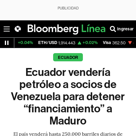
PUBLICIDAD
Ingresar
4%
ETH/USD
+0.02%
Visa
-2.15%
Mercado
1,914.443
362.50
ECUADOR
Ecuador vendería
petróleo a socios de
Venezuela para detener
“financiamiento” a
Maduro
El país venderá hasta 250.000 barriles diarios de