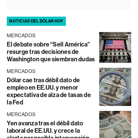
NOTICIAS DEL DÓLAR HOY
MERCADOS
El debate sobre “Sell América”
resurge tras decisiones de
Washington que siembran dudas
MERCADOS
Dólar cae tras débil dato de
empleo en EE.UU. y menor
expectativa de alza de tasas de
la Fed
MERCADOS
Yen avanza tras el débil dato
laboral de EE.UU. y crece la
alerta por posible intervención