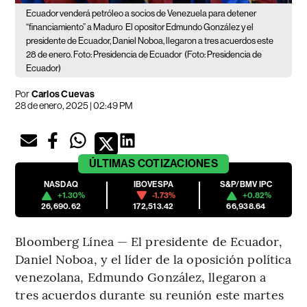
Ecuador venderá petróleo a socios de Venezuela para detener
“financiamiento” a Maduro
El opositor Edmundo González y el
presidente de Ecuador, Daniel Noboa, llegaron a tres acuerdos este
28 de enero. Foto: Presidencia de Ecuador
(Foto: Presidencia de
Ecuador)
Por
Carlos Cuevas
28 de enero, 2025 | 02:49 PM
ÚLTIMAS
COTIZACIONES
NASDAQ
IBOVESPA
S&P/BMV IPC
+1.30%
-1.73%
+0.82%
26,690.62
172,513.42
66,938.64
Bloomberg Línea — El presidente de Ecuador,
Daniel Noboa, y el líder de la oposición política
venezolana, Edmundo González, llegaron a
tres acuerdos durante su reunión este martes