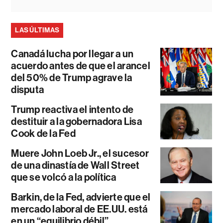
LAS ÚLTIMAS
Canadá lucha por llegar a un
acuerdo antes de que el arancel
del 50% de Trump agrave la
disputa
Trump reactiva el intento de
destituir a la gobernadora Lisa
Cook de la Fed
Muere John Loeb Jr., el sucesor
de una dinastía de Wall Street
que se volcó a la política
Barkin, de la Fed, advierte que el
mercado laboral de EE.UU. está
en un “equilibrio débil”