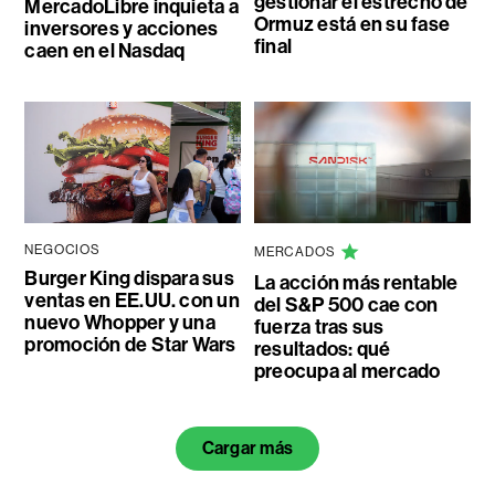
gestionar el estrecho de
MercadoLibre inquieta a
Ormuz está en su fase
inversores y acciones
final
caen en el Nasdaq
NEGOCIOS
MERCADOS
Burger King dispara sus
La acción más rentable
ventas en EE.UU. con un
del S&P 500 cae con
nuevo Whopper y una
fuerza tras sus
promoción de Star Wars
resultados: qué
preocupa al mercado
Cargar más