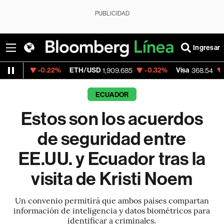
PUBLICIDAD
Ingresar
-0.22%
ETH/USD
-0.32%
Visa
-0.28%
Me
1,909.685
368.54
ECUADOR
Estos son los acuerdos
de seguridad entre
EE.UU. y Ecuador tras la
visita de Kristi Noem
Un convenio permitirá que ambos países compartan
información de inteligencia y datos biométricos para
identificar a criminales.