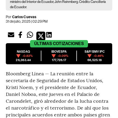
ministro del Interior de Ecuador, John Reinmberg. Crédito: Cancillería
de Ecuador.
Por
Carlos Cuevas
31 de julio, 2025 | 02:29 PM
ÚLTIMAS
COTIZACIONES
NASDAQ
IBOVESPA
S&P/BMV IPC
-0.83%
-0.09%
-0.46%
26,363.44
177,726.17
66,525.18
Bloomberg Línea — La reunión entre la
secretaria de Seguridad de Estados Unidos,
Kristi Noem, y el presidente de Ecuador,
Daniel Noboa, este jueves en el Palacio de
Carondelet, giró alrededor de la lucha contra
el narcotráfico y el terrorismo. De ahí que los
principales acuerdos entre ambos países giren