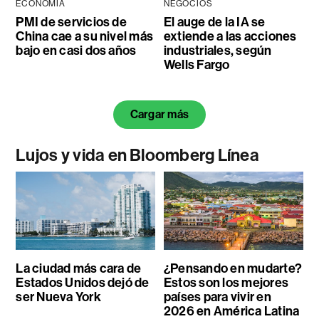
ECONOMÍA
NEGOCIOS
PMI de servicios de
El auge de la IA se
China cae a su nivel más
extiende a las acciones
bajo en casi dos años
industriales, según
Wells Fargo
Cargar más
Lujos y vida en Bloomberg Línea
La ciudad más cara de
¿Pensando en mudarte?
Estados Unidos dejó de
Estos son los mejores
ser Nueva York
países para vivir en
2026 en América Latina