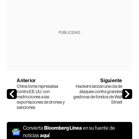
PUBLICIDAD
Anterior
Siguiente
China toma represalias
Hackers lanzan una ola de
contra EE.UU. con
ataques contra grandes
restricciones a las
gestoras de fondos de Wall
exportaciones de drones y
Street
sanciones
Convierta
Bloomberg Línea
en su fuente de
noticias
aquí