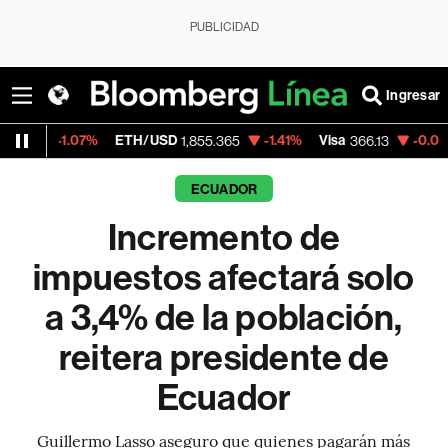
PUBLICIDAD
Ingresar
7%
ETH/USD
-1.41%
Visa
-0.04%
Mercado
1,855.365
366.13
ECUADOR
Incremento de
impuestos afectará solo
a 3,4% de la población,
reitera presidente de
Ecuador
Guillermo Lasso aseguro que quienes pagarán más