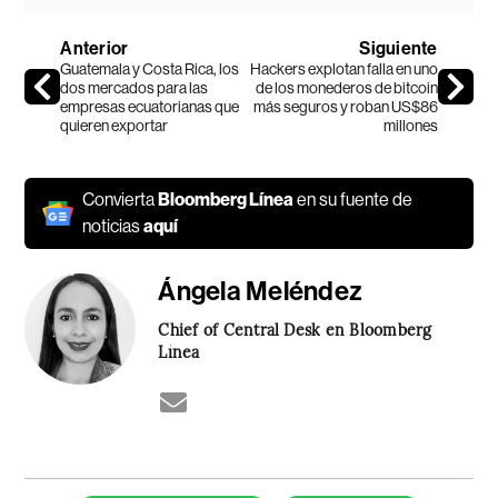
Anterior
Siguiente
Guatemala y Costa Rica, los
Hackers explotan falla en uno
dos mercados para las
de los monederos de bitcoin
empresas ecuatorianas que
más seguros y roban US$86
quieren exportar
millones
Convierta
Bloomberg Línea
en su fuente de
noticias
aquí
Ángela Meléndez
Chief of Central Desk en Bloomberg
Línea