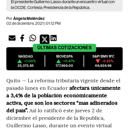
El presidente Guillermo Lasso durante un encuentro virtual con
la OCDE. Cortesía: Presidencia de la República.
Por
Ángela Meléndez
02 de diciembre, 2021 | 01:12 PM
ÚLTIMAS
COTIZACIONES
NASDAQ
IBOVESPA
S&P/BMV IPC
+1.00%
+0.47%
-0.53%
25,373.85
177,999.00
66,936.99
Quito — La reforma tributaria vigente desde el
pasado lunes en Ecuador
afectará únicamente
a 3,4% de la población económicamente
activa, que son los sectores “más adinerados
del país”.
Así lo ratificó este jueves 2 de
diciembre el presidente de la Republica,
Guillermo Lasso, durante un evento virtual