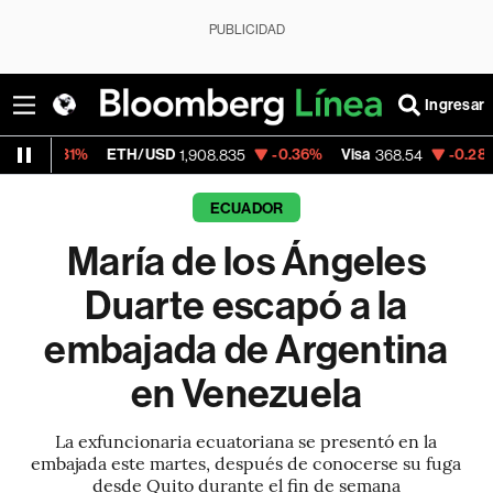
PUBLICIDAD
Ingresar
ETH/USD
-0.36%
Visa
-0.28%
MercadoL
1,908.835
368.54
ECUADOR
María de los Ángeles
Duarte escapó a la
embajada de Argentina
en Venezuela
La exfuncionaria ecuatoriana se presentó en la
embajada este martes, después de conocerse su fuga
desde Quito durante el fin de semana