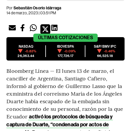
Por
Sebastián Osorio Idárraga
14 de marzo, 2023 | 03:51 PM
ÚLTIMAS
COTIZACIONES
NASDAQ
IBOVESPA
S&P/BMV IPC
-0.83%
-0.09%
-0.46%
26,363.44
177,726.17
66,525.18
Bloomberg Línea — El lunes 13 de marzo, el
canciller de Argentina, Santiago Cafiero,
informó al gobierno de Guillermo Lasso que la
exministra del correísmo María de los Ángeles
Duarte había escapado de la embajada sin
conocimiento de su personal, razón por la que
Ecuador
activó los protocolos de búsqueda y
captura de Duarte, “condenada por actos de