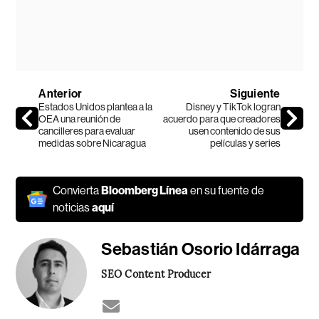
Anterior
Siguiente
Estados Unidos plantea a la
Disney y TikTok logran
OEA una reunión de
acuerdo para que creadores
cancilleres para evaluar
usen contenido de sus
medidas sobre Nicaragua
películas y series
Convierta
Bloomberg Línea
en su fuente de
noticias
aquí
Sebastián Osorio Idárraga
SEO Content Producer