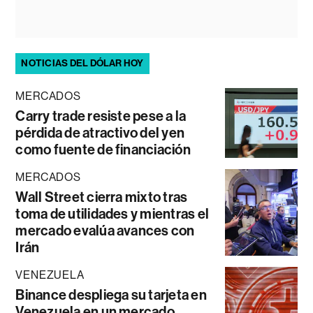
NOTICIAS DEL DÓLAR HOY
MERCADOS
Carry trade resiste pese a la
pérdida de atractivo del yen
como fuente de financiación
MERCADOS
Wall Street cierra mixto tras
toma de utilidades y mientras el
mercado evalúa avances con
Irán
VENEZUELA
Binance despliega su tarjeta en
Venezuela en un mercado