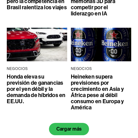
pero la competencia en
memorias 3D para
Brasil ralentiza los viajes
competir por el
liderazgo en IA
NEGOCIOS
NEGOCIOS
Honda eleva su
Heineken supera
previsión de ganancias
previsiones por
por el yen débil y la
crecimiento en Asia y
demanda de híbridos en
África pese al débil
EE.UU.
consumo en Europa y
América
Cargar más