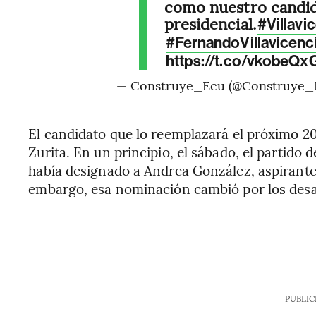
como nuestro candi
presidencial.
#Villavi
#FernandoVillavicenc
https://t.co/vkobeQx
— Construye_Ecu (@Construye_
El candidato que lo reemplazará el próximo 20 
Zurita. En un principio, el sábado, el partido 
había designado a Andrea González, aspirante
embargo, esa nominación cambió por los desaf
PUBLIC