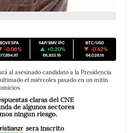
IBOVESPA
S&P/BMV IPC
BTC/USD
-0.06%
+0.20%
-0.42%
177,894.97
66,833.16
64,028.16
rá al asesinado candidato a la Presidencia
 ultimado el miércoles pasado en un mitin
comicios.
respuestas claras del CNE
bunda de algunos sectores
emos ningún riesgo.
será inscrito
istianzr