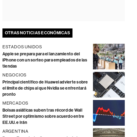
OTRAS NOTICIAS ECONÓMICAS
ESTADOS UNIDOS
Apple se prepara para el lanzamiento del
iPhone con un sorteo para empleados de las
tiendas
NEGOCIOS
Principal científico de Huawei advierte sobre
el límite de chips al que Nvidia se enfrentará
pronto
MERCADOS
Bolsas asiáticas suben tras récord de Wall
Street por optimismo sobre acuerdo entre
EE.UU. e Irán
ARGENTINA