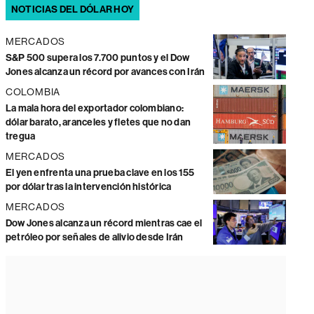
NOTICIAS DEL DÓLAR HOY
MERCADOS
S&P 500 supera los 7.700 puntos y el Dow
Jones alcanza un récord por avances con Irán
COLOMBIA
La mala hora del exportador colombiano:
dólar barato, aranceles y fletes que no dan
tregua
MERCADOS
El yen enfrenta una prueba clave en los 155
por dólar tras la intervención histórica
MERCADOS
Dow Jones alcanza un récord mientras cae el
petróleo por señales de alivio desde Irán