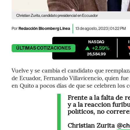
Christian Zurita, candidato presidencial en Eccuador
Por
Redacción Bloomberg Línea
13 de agosto, 2023 | 01:22 PM
NASDAQ
+2.59%
ÚLTIMAS
COTIZACIONES
26,584.99
Vuelve y se cambia el candidato que reemplaza
de Ecuador, Fernando Villavicencio, quien fue
en Quito a pocos días de que se celebren los 
Frente a la falta de 
y a la reacción furi
políticos, no correr
Christian Zurita
@chr