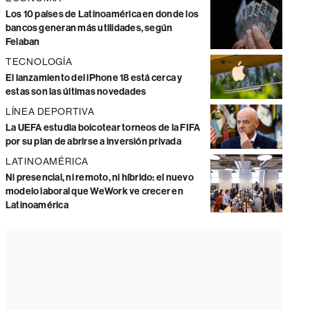
Los 10 países de Latinoamérica en donde los
bancos generan más utilidades, según
Felaban
TECNOLOGÍA
El lanzamiento del iPhone 18 está cerca y
estas son las últimas novedades
LÍNEA DEPORTIVA
La UEFA estudia boicotear torneos de la FIFA
por su plan de abrirse a inversión privada
LATINOAMÉRICA
Ni presencial, ni remoto, ni híbrido: el nuevo
modelo laboral que WeWork ve crecer en
Latinoamérica