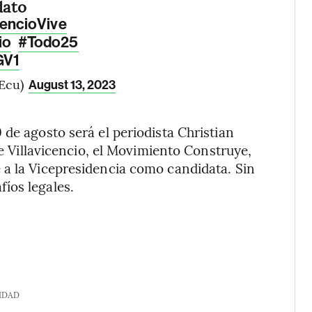
dato
cencioVive
io
#Todo25
GV1
Ecu)
August 13, 2023
de agosto será el periodista Christian
de Villavicencio, el Movimiento Construye,
 a la Vicepresidencia como candidata. Sin
íos legales.
IDAD