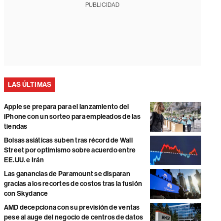
PUBLICIDAD
LAS ÚLTIMAS
Apple se prepara para el lanzamiento del
iPhone con un sorteo para empleados de las
tiendas
Bolsas asiáticas suben tras récord de Wall
Street por optimismo sobre acuerdo entre
EE.UU. e Irán
Las ganancias de Paramount se disparan
gracias a los recortes de costos tras la fusión
con Skydance
AMD decepciona con su previsión de ventas
pese al auge del negocio de centros de datos