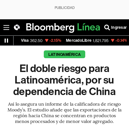
PUBLICIDAD
Ingresar
isa
-2.15%
MercadoLibre
-0.14%
Banco de 
362.50
1,821.795
LATINOAMÉRICA
El doble riesgo para
Latinoamérica, por su
dependencia de China
Así lo asegura un informe de la calificadora de riesgo
Moody’s. El estudio añade que las exportaciones de la
región hacia China se concentran en productos
menos procesados y de menor valor agregado.