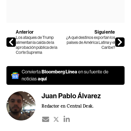
Anterior
Siguiente
Los ataques de Trump
¿A qué destinos exportan los
alimentan la caída de la
países de América Latina y el
aprobación pública de la
Caribe?
Corte Suprema
Convierta
Bloomberg Línea
en su fuente de
noticias
aquí
Juan Pablo Álvarez
Redactor en Central Desk.