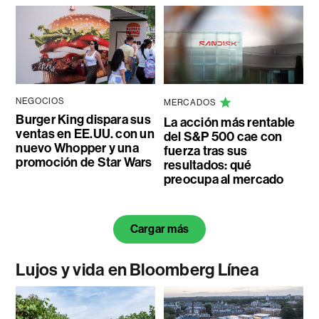
NEGOCIOS
MERCADOS
Burger King dispara sus
La acción más rentable
ventas en EE.UU. con un
del S&P 500 cae con
nuevo Whopper y una
fuerza tras sus
promoción de Star Wars
resultados: qué
preocupa al mercado
Cargar más
Lujos y vida en Bloomberg Línea