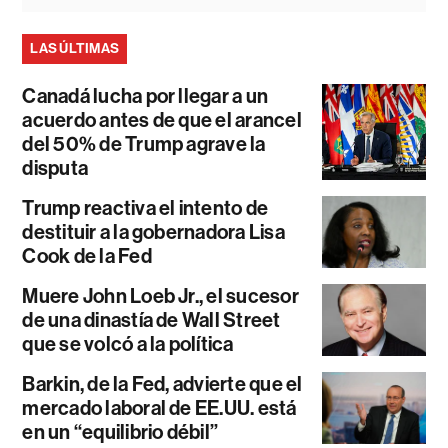
LAS ÚLTIMAS
Canadá lucha por llegar a un
acuerdo antes de que el arancel
del 50% de Trump agrave la
disputa
Trump reactiva el intento de
destituir a la gobernadora Lisa
Cook de la Fed
Muere John Loeb Jr., el sucesor
de una dinastía de Wall Street
que se volcó a la política
Barkin, de la Fed, advierte que el
mercado laboral de EE.UU. está
en un “equilibrio débil”