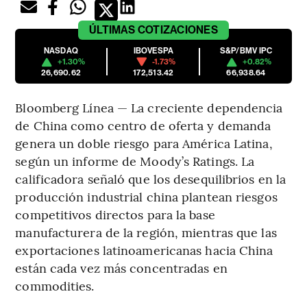
ÚLTIMAS
COTIZACIONES
NASDAQ
IBOVESPA
S&P/BMV IPC
+1.30%
-1.73%
+0.82%
26,690.62
172,513.42
66,938.64
Bloomberg Línea — La creciente dependencia
de China como centro de oferta y demanda
genera un doble riesgo para América Latina,
según un informe de Moody’s Ratings. La
calificadora señaló que los desequilibrios en la
producción industrial china plantean riesgos
competitivos directos para la base
manufacturera de la región, mientras que las
exportaciones latinoamericanas hacia China
están cada vez más concentradas en
commodities.