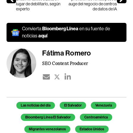
lugar de debilitarlo, según
auge del negocio de centros
experto
de datos de IA
Convierta
Bloomberg Línea
en su fuente de
noticias
aquí
Fátima Romero
SEO Content Producer
Temas de este artículo
Las noticias del día
El Salvador
Venezuela
Bloomberg Línea El Salvador
Centroamérica
Migrantes venezolanos
Estados Unidos