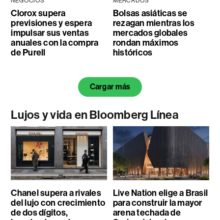
NEGOCIOS
MERCADOS
Clorox supera
Bolsas asiáticas se
previsiones y espera
rezagan mientras los
impulsar sus ventas
mercados globales
anuales con la compra
rondan máximos
de Purell
históricos
Cargar más
Lujos y vida en Bloomberg Línea
Chanel supera a rivales
Live Nation elige a Brasil
del lujo con crecimiento
para construir la mayor
de dos dígitos,
arena techada de