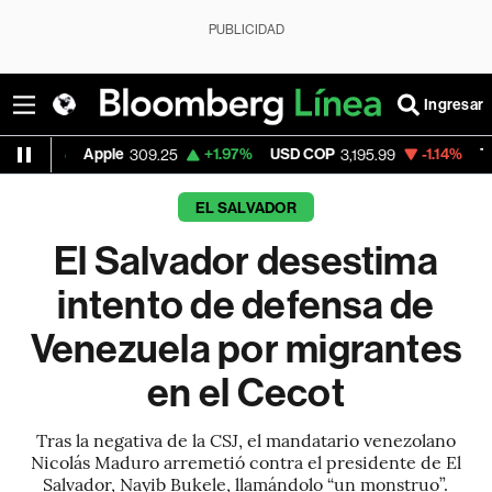
PUBLICIDAD
Ingresar
ple
+1.97%
USD COP
-1.14%
Tesla
309.25
3,195.99
327.26
EL SALVADOR
El Salvador desestima
intento de defensa de
Venezuela por migrantes
en el Cecot
Tras la negativa de la CSJ, el mandatario venezolano
Nicolás Maduro arremetió contra el presidente de El
Salvador, Nayib Bukele, llamándolo “un monstruo”.