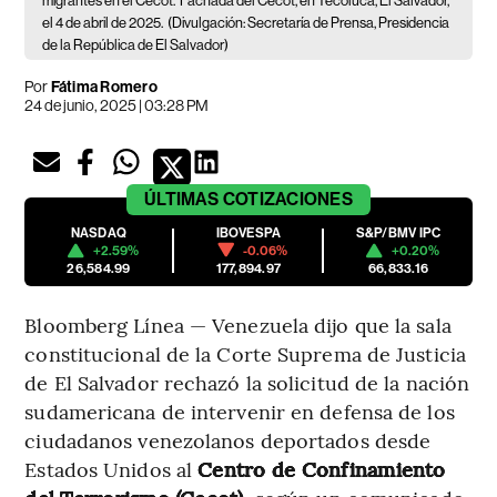
migrantes en el Cecot.
Fachada del Cecot, en Tecoluca, El Salvador,
el 4 de abril de 2025.
(Divulgación: Secretaría de Prensa, Presidencia
de la República de El Salvador)
Por
Fátima Romero
24 de junio, 2025 | 03:28 PM
ÚLTIMAS
COTIZACIONES
NASDAQ
IBOVESPA
S&P/BMV IPC
+2.59%
-0.06%
+0.20%
26,584.99
177,894.97
66,833.16
Bloomberg Línea — Venezuela dijo que la sala
constitucional de la Corte Suprema de Justicia
de El Salvador rechazó la solicitud de la nación
sudamericana de intervenir en defensa de los
ciudadanos venezolanos deportados desde
Estados Unidos al
Centro de Confinamiento