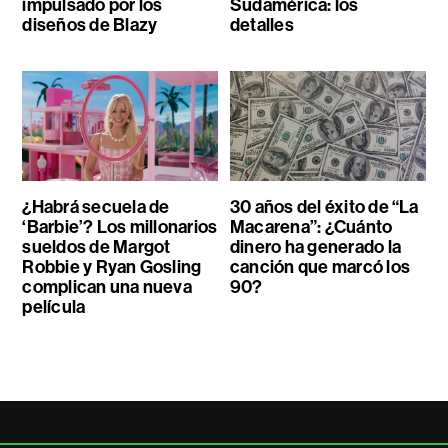
impulsado por los
Sudamérica: los
diseños de Blazy
detalles
¿Habrá secuela de
30 años del éxito de “La
‘Barbie’? Los millonarios
Macarena”: ¿Cuánto
sueldos de Margot
dinero ha generado la
Robbie y Ryan Gosling
canción que marcó los
complican una nueva
90?
película