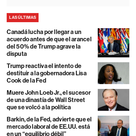
LAS ÚLTIMAS
Canadá lucha por llegar a un
acuerdo antes de que el arancel
del 50% de Trump agrave la
disputa
Trump reactiva el intento de
destituir a la gobernadora Lisa
Cook de la Fed
Muere John Loeb Jr., el sucesor
de una dinastía de Wall Street
que se volcó a la política
Barkin, de la Fed, advierte que el
mercado laboral de EE.UU. está
en un “equilibrio débil”