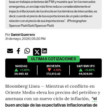
basa en trabajos anteriores del FMI y muestra que “en los mercados
emergentes, un anclaje más firme reduce considerablemente el
impacto inflacionario de los shocks en los términos de intercambio, es
decir, cuando el precio de las exportaciones de un país cambia en
relación con el precio de sus importaciones”.
(Photographer:
Spencer Platt/Gett/Spencer Platt)
Por
Daniel Guerrero
31 de mayo, 2026 | 05:20 PM
ÚLTIMAS
COTIZACIONES
NASDAQ
IBOVESPA
S&P/BMV IPC
+1.30%
-1.73%
+0.82%
26,690.62
172,513.42
66,938.64
Bloomberg Línea — Mientras el conflicto en
Oriente Medio eleva los precios del petróleo y
amenaza con un nuevo ciclo de inflación,
“el
buen anclaje de las expectativas inflacionarias de