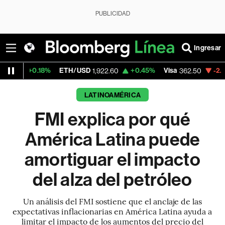
PUBLICIDAD
Ingresar
%
ETH/USD
+0.45%
Visa
-2.15%
MercadoL
1,922.60
362.50
LATINOAMÉRICA
FMI explica por qué
América Latina puede
amortiguar el impacto
del alza del petróleo
Un análisis del FMI sostiene que el anclaje de las
expectativas inflacionarias en América Latina ayuda a
limitar el impacto de los aumentos del precio del