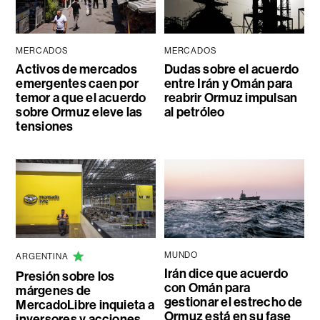
MERCADOS
MERCADOS
Activos de mercados
Dudas sobre el acuerdo
emergentes caen por
entre Irán y Omán para
temor a que el acuerdo
reabrir Ormuz impulsan
sobre Ormuz eleve las
al petróleo
tensiones
MUNDO
ARGENTINA
Irán dice que acuerdo
Presión sobre los
con Omán para
márgenes de
gestionar el estrecho de
MercadoLibre inquieta a
Ormuz está en su fase
inversores y acciones