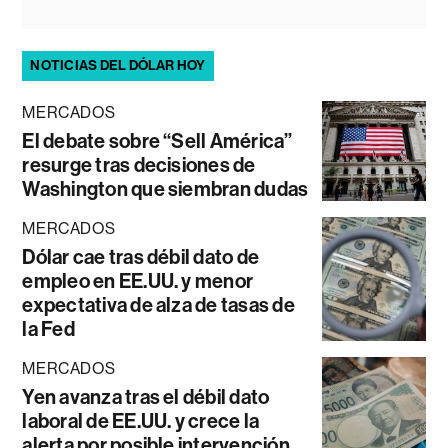
NOTICIAS DEL DÓLAR HOY
MERCADOS
El debate sobre “Sell América”
resurge tras decisiones de
Washington que siembran dudas
MERCADOS
Dólar cae tras débil dato de
empleo en EE.UU. y menor
expectativa de alza de tasas de
la Fed
MERCADOS
Yen avanza tras el débil dato
laboral de EE.UU. y crece la
alerta por posible intervención