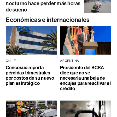
nocturno hace perder más horas
de sueño
Económicas e internacionales
CHILE
ARGENTINA
Cencosud reporta
Presidente del BCRA
pérdidas trimestrales
dice que no ve
por costos de su nuevo
necesaria una baja de
plan estratégico
encajes para reactivar el
crédito