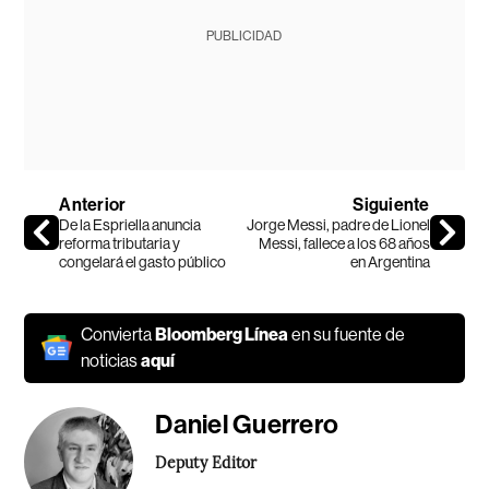
PUBLICIDAD
Anterior
Siguiente
De la Espriella anuncia
Jorge Messi, padre de Lionel
reforma tributaria y
Messi, fallece a los 68 años
congelará el gasto público
en Argentina
Convierta
Bloomberg Línea
en su fuente de
noticias
aquí
Daniel Guerrero
Deputy Editor