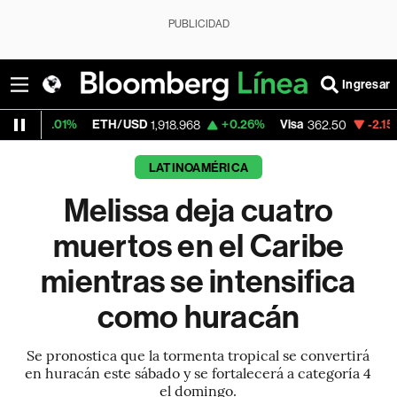
PUBLICIDAD
Ingresar
%
ETH/USD
+0.26%
Visa
-2.15%
Mercado
1,918.968
362.50
LATINOAMÉRICA
Melissa deja cuatro
muertos en el Caribe
mientras se intensifica
como huracán
Se pronostica que la tormenta tropical se convertirá
en huracán este sábado y se fortalecerá a categoría 4
el domingo.