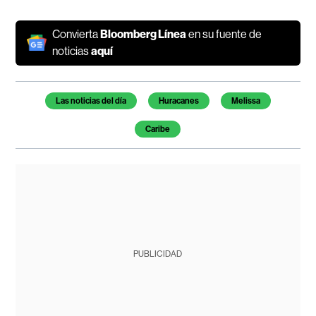
Convierta
Bloomberg Línea
en su fuente de
noticias
aquí
Temas de este artículo
Las noticias del día
Huracanes
Melissa
Caribe
PUBLICIDAD