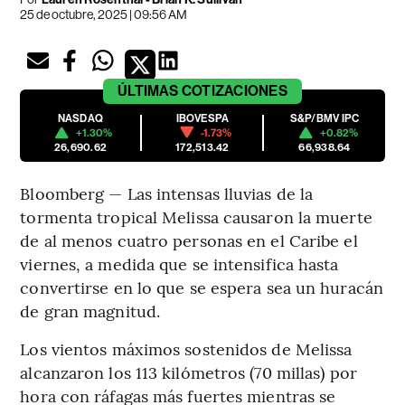
25 de octubre, 2025 | 09:56 AM
ÚLTIMAS
COTIZACIONES
NASDAQ
IBOVESPA
S&P/BMV IPC
+1.30%
-1.73%
+0.82%
26,690.62
172,513.42
66,938.64
Bloomberg — Las intensas lluvias de la
tormenta tropical Melissa causaron la muerte
de al menos cuatro personas en el Caribe el
viernes, a medida que se intensifica hasta
convertirse en lo que se espera sea un huracán
de gran magnitud.
Los vientos máximos sostenidos de Melissa
alcanzaron los 113 kilómetros (70 millas) por
hora con ráfagas más fuertes mientras se