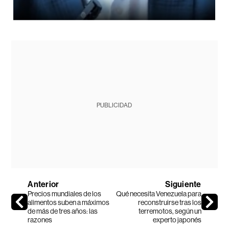
PUBLICIDAD
Anterior
Siguiente
Precios mundiales de los
Qué necesita Venezuela para
alimentos suben a máximos
reconstruirse tras los
de más de tres años: las
terremotos, según un
razones
experto japonés