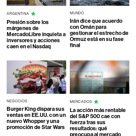
MUNDO
ARGENTINA
Irán dice que acuerdo
Presión sobre los
con Omán para
márgenes de
gestionar el estrecho de
MercadoLibre inquieta a
Ormuz está en su fase
inversores y acciones
final
caen en el Nasdaq
NEGOCIOS
MERCADOS
Burger King dispara sus
La acción más rentable
ventas en EE.UU. con un
del S&P 500 cae con
nuevo Whopper y una
fuerza tras sus
promoción de Star Wars
resultados: qué
preocupa al mercado