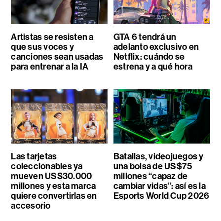
Artistas se resisten a
GTA 6 tendrá un
que sus voces y
adelanto exclusivo en
canciones sean usadas
Netflix: cuándo se
para entrenar a la IA
estrena y a qué hora
Las tarjetas
Batallas, videojuegos y
coleccionables ya
una bolsa de US$75
mueven US$30.000
millones “capaz de
millones y esta marca
cambiar vidas”: así es la
quiere convertirlas en
Esports World Cup 2026
accesorio