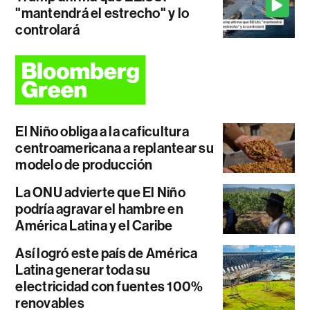
"mantendrá el estrecho" y lo
controlará
El Niño obliga a la caficultura
centroamericana a replantear su
modelo de producción
La ONU advierte que El Niño
podría agravar el hambre en
América Latina y el Caribe
Así logró este país de América
Latina generar toda su
electricidad con fuentes 100%
renovables