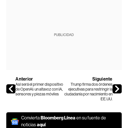
PUBLICIDAD
Anterior
Siguiente
Así será el primer dispositivo
Trump firma dos órdenes
de OpenAI: un altavoz con IA,
ejecutivas para restringir la
sensores y piezas móviles
ciudadanía por nacimiento en
EE.UU.
Convierta
Bloomberg Línea
en su fuente de
noticias
aquí