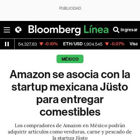
PUBLICIDAD
Ingresar
-0.10%
ETH/USD
-0.07%
Visa
4,327.83
1,904.545
370.47
MÉXICO
Amazon se asocia con la
startup mexicana Jüsto
para entregar
comestibles
Los compradores de Amazon en México podrán
adquirir artículos como verduras, carne y pescado de
la startup Jüsto