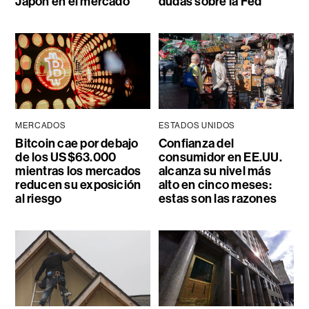
Japón en el mercado
dudas sobre la Fed
MERCADOS
ESTADOS UNIDOS
Bitcoin cae por debajo
Confianza del
de los US$63.000
consumidor en EE.UU.
mientras los mercados
alcanza su nivel más
reducen su exposición
alto en cinco meses:
al riesgo
estas son las razones