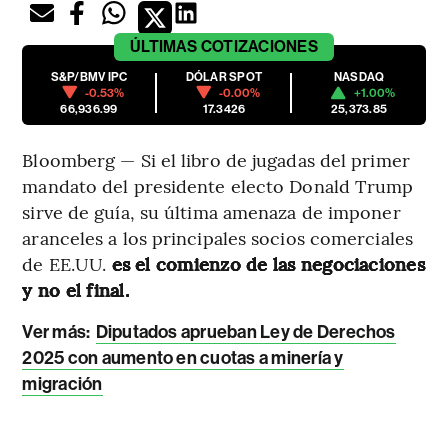
ÚLTIMAS
COTIZACIONES
S&P/BMV IPC
DÓLAR SPOT
NASDAQ
-0.53%
-0.00%
+1.00%
66,936.99
17.3426
25,373.85
Bloomberg — Si el libro de jugadas del primer
mandato del presidente electo Donald Trump
sirve de guía, su última amenaza de imponer
aranceles a los principales socios comerciales
de EE.UU.
es el comienzo de las negociaciones
y no el final.
Ver más:
Diputados aprueban Ley de Derechos
2025 con aumento en cuotas a minería y
migración