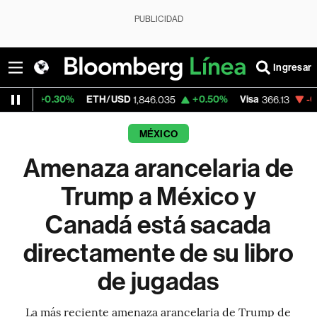
PUBLICIDAD
Ingresar
30%
ETH/USD
+0.50%
Visa
-0.04%
Merc
1,846.035
366.13
MÉXICO
Amenaza arancelaria de
Trump a México y
Canadá está sacada
directamente de su libro
de jugadas
La más reciente amenaza arancelaria de Trump de