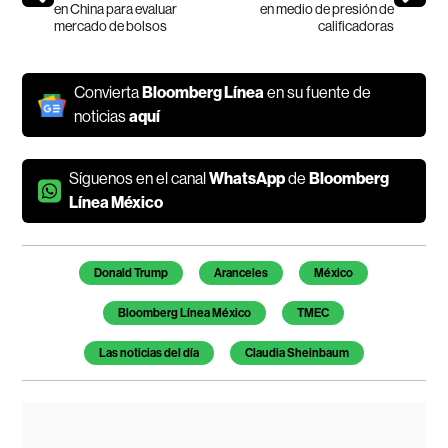
en China para evaluar
en medio de presión de
mercado de bolsos
calificadoras
Convierta
Bloomberg Línea
en su fuente de
noticias
aquí
Síguenos en el canal
WhatsApp
de
Bloomberg
Línea México
Temas de este artículo
Donald Trump
Aranceles
México
Bloomberg Línea México
TMEC
Las noticias del día
Claudia Sheinbaum