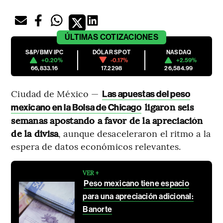
ÚLTIMAS
COTIZACIONES
S&P/BMV IPC
DÓLAR SPOT
NASDAQ
+0.20%
-0.17%
+2.59%
66,833.16
17.2298
26,584.99
Ciudad de México —
Las apuestas del peso
ligaron seis
mexicano en la Bolsa de Chicago
semanas apostando a favor de la apreciación
de la divisa
, aunque desaceleraron el ritmo a la
espera de datos económicos relevantes.
VER +
Peso mexicano tiene espacio
para una apreciación adicional:
Banorte