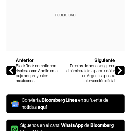
PUBLICIDAD
Anterior
Siguiente
BlackRock compite con
Precios de bonos sugieren
rivales como Apollo en la
dinámica alcista para el dólar
puja por proyectos
en Argentina pese a
mexicanos
intervención oficial
Convierta
Bloomberg Línea
en su fuente de
noticias
aquí
Síguenos en el canal
WhatsApp
de
Bloomberg