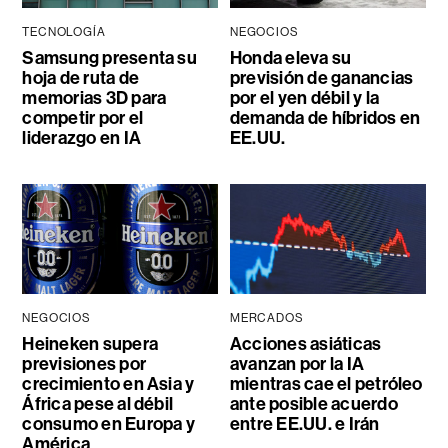
TECNOLOGÍA
NEGOCIOS
Samsung presenta su
Honda eleva su
hoja de ruta de
previsión de ganancias
memorias 3D para
por el yen débil y la
competir por el
demanda de híbridos en
liderazgo en IA
EE.UU.
NEGOCIOS
MERCADOS
Heineken supera
Acciones asiáticas
previsiones por
avanzan por la IA
crecimiento en Asia y
mientras cae el petróleo
África pese al débil
ante posible acuerdo
consumo en Europa y
entre EE.UU. e Irán
América