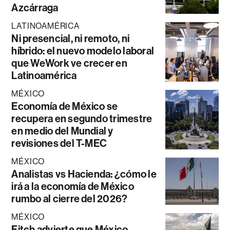
Azcárraga
LATINOAMÉRICA
Ni presencial, ni remoto, ni
híbrido: el nuevo modelo laboral
que WeWork ve crecer en
Latinoamérica
MÉXICO
Economía de México se
recupera en segundo trimestre
en medio del Mundial y
revisiones del T-MEC
MÉXICO
Analistas vs Hacienda: ¿cómo le
irá a la economía de México
rumbo al cierre del 2026?
MÉXICO
Fitch advierte que México