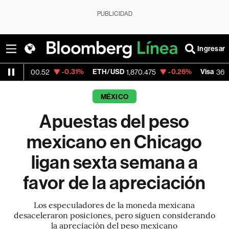
PUBLICIDAD
Ingresar
-0.31%
ETH/USD
-0.26%
Visa
+1.0
0.52
1,870.475
369.59
MÉXICO
Apuestas del peso
mexicano en Chicago
ligan sexta semana a
favor de la apreciación
Los especuladores de la moneda mexicana
desaceleraron posiciones, pero siguen considerando
la apreciación del peso mexicano