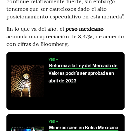
continúe relativamente fuerte, sin embargo,
tenemos que ser cautelosos dado el alto
posicionamiento especulativo en esta moneda”.
En lo que va del año, el
peso mexicano
acumula una apreciación de 8,37%, de acuerdo
con cifras de Bloomberg.
VER +
Reforma a la Ley del Mercado de
Valores podría ser aprobada en
abril de 2023
VER +
Mineras caen en Bolsa Mexicana