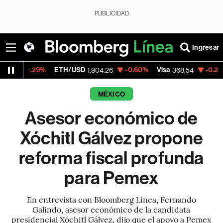
PUBLICIDAD
Ingresar
%
ETH/USD
-0.60%
Visa
-0.28%
Mercado
1,904.26
368.54
MÉXICO
Asesor económico de
Xóchitl Gálvez propone
reforma fiscal profunda
para Pemex
En entrevista con Bloomberg Línea, Fernando
Galindo, asesor económico de la candidata
presidencial Xóchitl Gálvez, dijo que el apoyo a Pemex