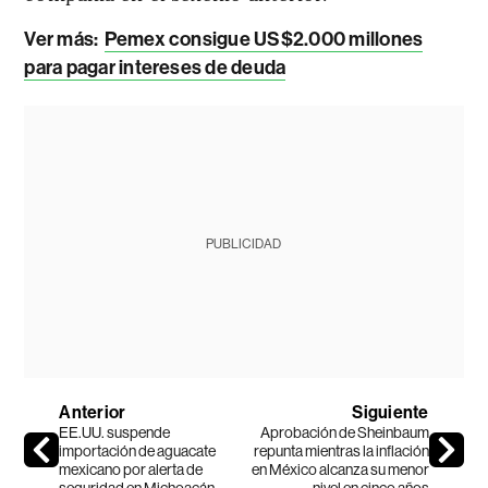
Ver más:
Pemex consigue US$2.000 millones
para pagar intereses de deuda
PUBLICIDAD
Anterior
Siguiente
EE.UU. suspende
Aprobación de Sheinbaum
importación de aguacate
repunta mientras la inflación
mexicano por alerta de
en México alcanza su menor
seguridad en Michoacán
nivel en cinco años