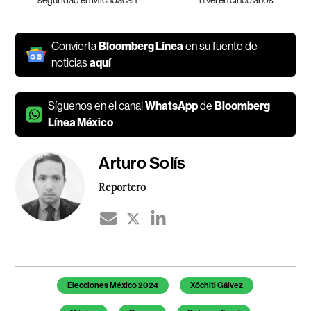
Convierta
Bloomberg Línea
en su fuente de
noticias
aquí
Síguenos en el canal
WhatsApp
de
Bloomberg
Línea México
Arturo Solís
Reportero
Temas de este artículo
Elecciones México 2024
Xóchitl Gálvez