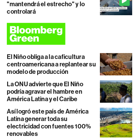
"mantendrá el estrecho" y lo
controlará
El Niño obliga a la caficultura
centroamericana a replantear su
modelo de producción
La ONU advierte que El Niño
podría agravar el hambre en
América Latina y el Caribe
Así logró este país de América
Latina generar toda su
electricidad con fuentes 100%
renovables