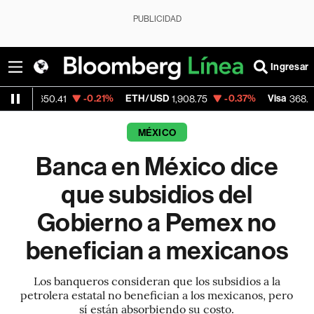
PUBLICIDAD
Ingresar
-0.21%
ETH/USD
-0.37%
Visa
-0.2
50.41
1,908.75
368.54
MÉXICO
Banca en México dice
que subsidios del
Gobierno a Pemex no
benefician a mexicanos
Los banqueros consideran que los subsidios a la
petrolera estatal no benefician a los mexicanos, pero
sí están absorbiendo su costo.