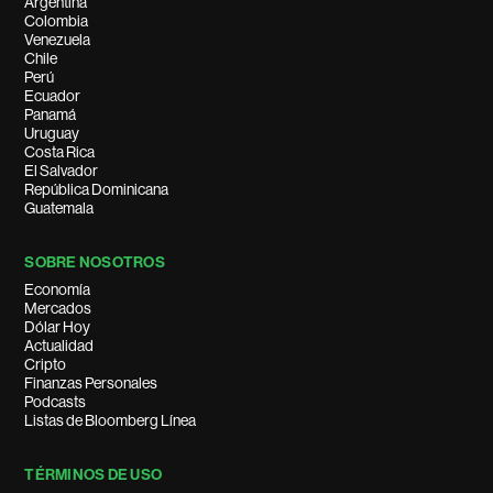
Argentina
Colombia
Venezuela
Chile
Perú
Ecuador
Panamá
Uruguay
Costa Rica
El Salvador
República Dominicana
Guatemala
SOBRE NOSOTROS
Economía
Mercados
Dólar Hoy
Actualidad
Cripto
Finanzas Personales
Podcasts
Listas de Bloomberg Línea
TÉRMINOS DE USO