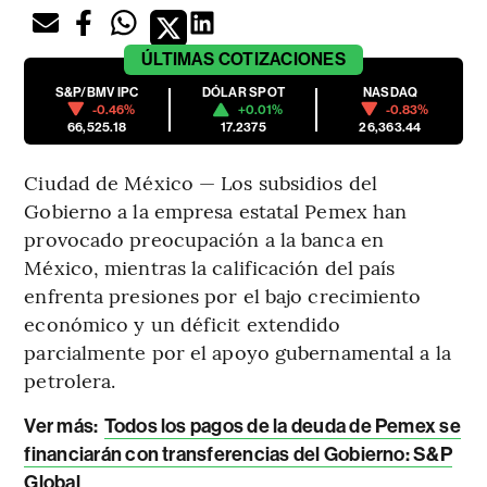
ÚLTIMAS
COTIZACIONES
S&P/BMV IPC
DÓLAR SPOT
NASDAQ
-0.46%
+0.01%
-0.83%
66,525.18
17.2375
26,363.44
Ciudad de México — Los subsidios del
Gobierno a la empresa estatal Pemex han
provocado preocupación a la banca en
México, mientras la calificación del país
enfrenta presiones por el bajo crecimiento
económico y un déficit extendido
parcialmente por el apoyo gubernamental a la
petrolera.
Ver más:
Todos los pagos de la deuda de Pemex se
financiarán con transferencias del Gobierno: S&P
Global