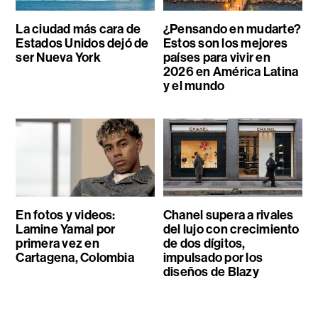
La ciudad más cara de
¿Pensando en mudarte?
Estados Unidos dejó de
Estos son los mejores
ser Nueva York
países para vivir en
2026 en América Latina
y el mundo
En fotos y videos:
Chanel supera a rivales
Lamine Yamal por
del lujo con crecimiento
primera vez en
de dos dígitos,
Cartagena, Colombia
impulsado por los
diseños de Blazy