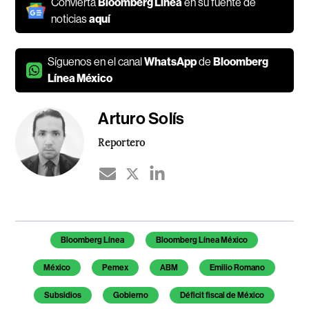
Convierta
Bloomberg Línea
en su fuente de
noticias
aquí
Síguenos en el canal
WhatsApp
de
Bloomberg
Línea México
Arturo Solís
Reportero
Temas de este artículo
Bloomberg Línea
Bloomberg Línea México
México
Pemex
ABM
Emilio Romano
Subsidios
Gobierno
Déficit fiscal de México