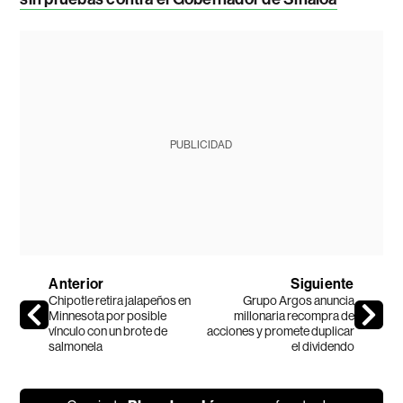
PUBLICIDAD
Anterior
Siguiente
Chipotle retira jalapeños en
Grupo Argos anuncia
Minnesota por posible
millonaria recompra de
vínculo con un brote de
acciones y promete duplicar
salmonela
el dividendo