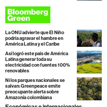
La ONU advierte que El Niño
podría agravar el hambre en
América Latina y el Caribe
Así logró este país de América
Latina generar toda su
electricidad con fuentes 100%
renovables
Ni los parques nacionales se
salvan: Greenpeace emite
preocupante alerta sobre
Amazonía colombiana
Económicas e internacionales