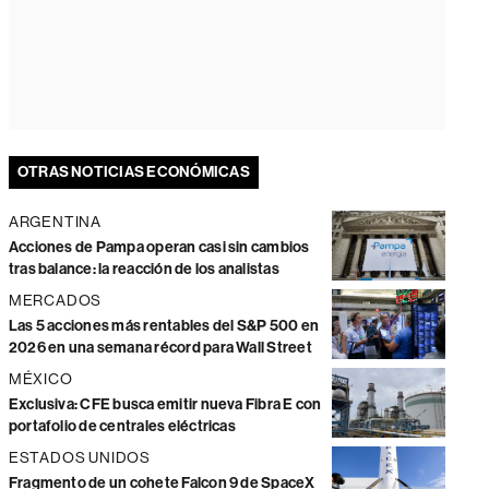
OTRAS NOTICIAS ECONÓMICAS
ARGENTINA
Acciones de Pampa operan casi sin cambios
tras balance: la reacción de los analistas
MERCADOS
Las 5 acciones más rentables del S&P 500 en
2026 en una semana récord para Wall Street
MÉXICO
Exclusiva: CFE busca emitir nueva Fibra E con
portafolio de centrales eléctricas
ESTADOS UNIDOS
Fragmento de un cohete Falcon 9 de SpaceX