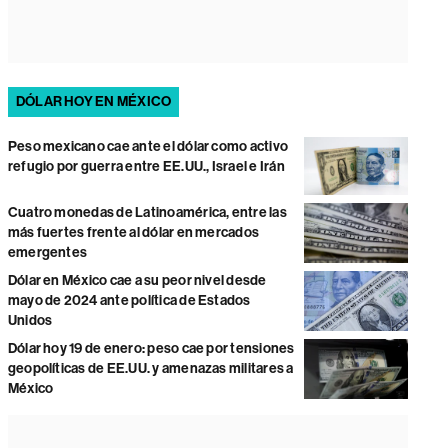
DÓLAR HOY EN MÉXICO
Peso mexicano cae ante el dólar como activo
refugio por guerra entre EE.UU., Israel e Irán
Cuatro monedas de Latinoamérica, entre las
más fuertes frente al dólar en mercados
emergentes
Dólar en México cae a su peor nivel desde
mayo de 2024 ante política de Estados
Unidos
Dólar hoy 19 de enero: peso cae por tensiones
geopolíticas de EE.UU. y amenazas militares a
México