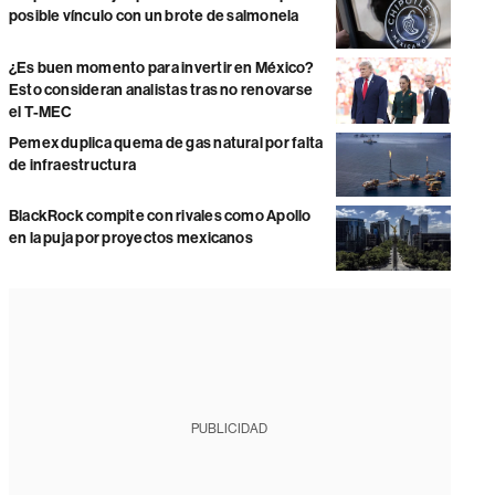
posible vínculo con un brote de salmonela
¿Es buen momento para invertir en México?
Esto consideran analistas tras no renovarse
el T-MEC
Pemex duplica quema de gas natural por falta
de infraestructura
BlackRock compite con rivales como Apollo
en la puja por proyectos mexicanos
PUBLICIDAD