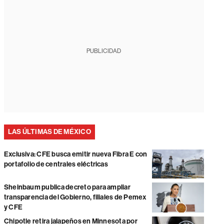
PUBLICIDAD
LAS ÚLTIMAS DE MÉXICO
Exclusiva: CFE busca emitir nueva Fibra E con
portafolio de centrales eléctricas
Sheinbaum publica decreto para ampliar
transparencia del Gobierno, filiales de Pemex
y CFE
Chipotle retira jalapeños en Minnesota por