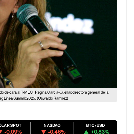
ado de cara al T-MEC.
Regina García-Cuéllar, directora general de la
erg Línea Summit 2025.
(Oswaldo Ramírez)
ÓLAR SPOT
NASDAQ
BTC/USD
-0.09%
-0.46%
+0.83%