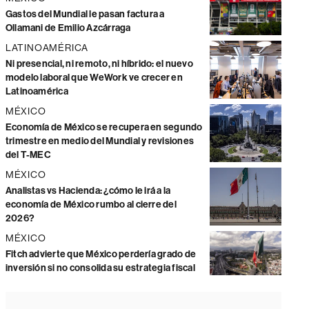
Gastos del Mundial le pasan factura a
Ollamani de Emilio Azcárraga
LATINOAMÉRICA
Ni presencial, ni remoto, ni híbrido: el nuevo
modelo laboral que WeWork ve crecer en
Latinoamérica
MÉXICO
Economía de México se recupera en segundo
trimestre en medio del Mundial y revisiones
del T-MEC
MÉXICO
Analistas vs Hacienda: ¿cómo le irá a la
economía de México rumbo al cierre del
2026?
MÉXICO
Fitch advierte que México perdería grado de
inversión si no consolida su estrategia fiscal