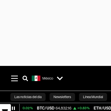
México
Las noticias del día
Newsletters
Línea Mundial
BTC/USD
64,832.16
ETH/USD
1,914.758
+0.02%
+0.83%
Bloomberg 