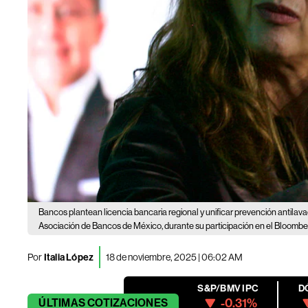
Bancos plantean licencia bancaria regional y unificar prevención antilav
Asociación de Bancos de México, durante su participación en el Bloomb
Por
Italia López
18 de noviembre, 2025 | 06:02 AM
S&P/BMV IPC
D
-0.31%
ÚLTIMAS
COTIZACIONES