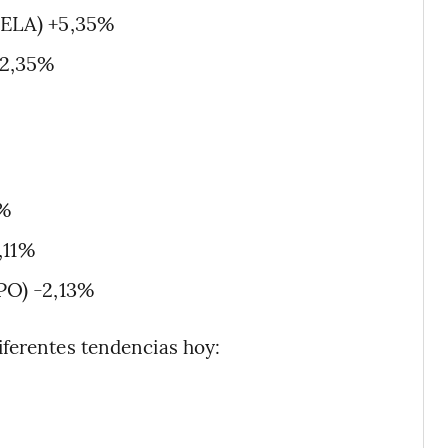
ELA) +5,35%
+2,35%
6%
,11%
O) -2,13%
iferentes tendencias hoy: