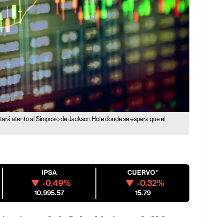
tará atento al Simposio de Jackson Hole donde se espera que el
IPSA
CUERVO*
-0.49%
-0.32%
10,995.57
15.79