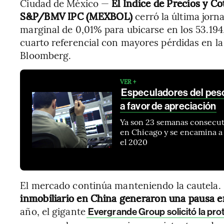
Ciudad de México —
El Índice de Precios y Co
S&P/BMV IPC (MEXBOL)
cerró la última jor
marginal de 0,01% para ubicarse en los 53.194
cuarto referencial con mayores pérdidas en la
Bloomberg.
VER +
Especuladores del pes
a favor de apreciación
Ya son 23 semanas consecuti
en Chicago y se encamina a
el 2020
El mercado continúa manteniendo la cautela.
inmobiliario en China generaron una pausa en
año, el gigante
Evergrande Group solicitó la pro