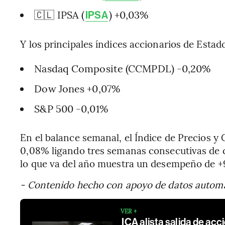
🇨🇱 IPSA (
) +0,03%
IPSA
Y los principales índices accionarios de Esta
Nasdaq Composite (CCMPDL) -0,20%
Dow Jones +0,07%
S&P 500 -0,01%
En el balance semanal, el Índice de Precios y
0,08% ligando tres semanas consecutivas de c
lo que va del año muestra un desempeño de +
- Contenido hecho con apoyo de datos autom
VER +
ICA alista salida de ac