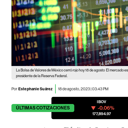
La Bolsa de Valores de México cerró rojo hoy 18 de agosto
El mercado es
presidente de la Reserva Federal.
Por
Estephanie Suárez
18 de agosto, 2023 | 03:43 PM
IBOV
-0.06%
ÚLTIMAS
COTIZACIONES
177,894.97