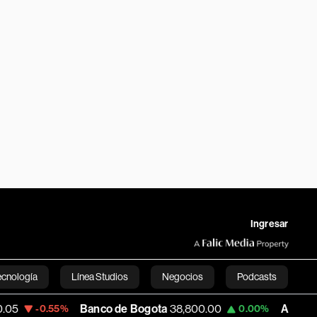
Ingresar
ecnología
Línea Studios
Negocios
Podcasts
Banco de Bogota
38,800.00
Apple
309.25
.55%
0.00%
English