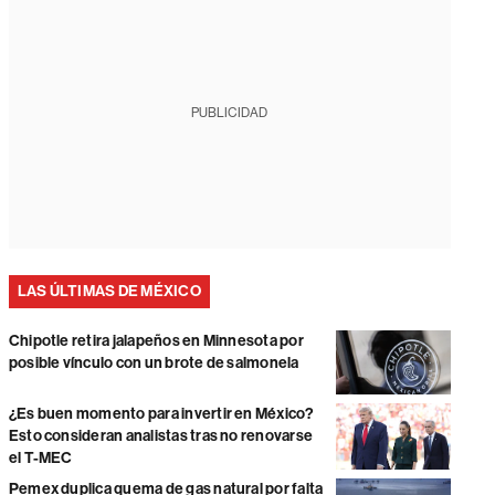
PUBLICIDAD
LAS ÚLTIMAS DE MÉXICO
Chipotle retira jalapeños en Minnesota por
posible vínculo con un brote de salmonela
¿Es buen momento para invertir en México?
Esto consideran analistas tras no renovarse
el T-MEC
Pemex duplica quema de gas natural por falta