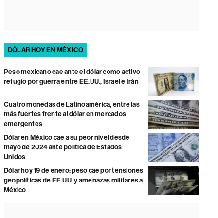
DÓLAR HOY EN MÉXICO
Peso mexicano cae ante el dólar como activo
refugio por guerra entre EE.UU., Israel e Irán
Cuatro monedas de Latinoamérica, entre las
más fuertes frente al dólar en mercados
emergentes
Dólar en México cae a su peor nivel desde
mayo de 2024 ante política de Estados
Unidos
Dólar hoy 19 de enero: peso cae por tensiones
geopolíticas de EE.UU. y amenazas militares a
México