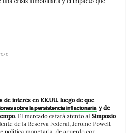
una crisis inmobiliaria y el impacto que
IDAD
as de interés en EE.UU. luego de que
y de
nes sobre la persistencia inflacionaria
tiempo
. El mercado estará atento al
Simposio
dente de la Reserva Federal, Jerome Powell,
de política monetaria, de acuerdo con