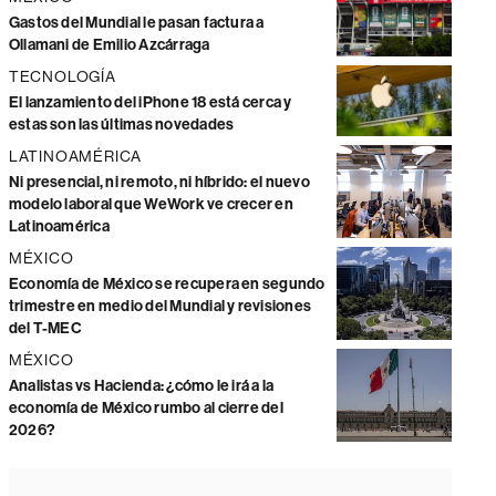
Gastos del Mundial le pasan factura a
Ollamani de Emilio Azcárraga
TECNOLOGÍA
El lanzamiento del iPhone 18 está cerca y
estas son las últimas novedades
LATINOAMÉRICA
Ni presencial, ni remoto, ni híbrido: el nuevo
modelo laboral que WeWork ve crecer en
Latinoamérica
MÉXICO
Economía de México se recupera en segundo
trimestre en medio del Mundial y revisiones
del T-MEC
MÉXICO
Analistas vs Hacienda: ¿cómo le irá a la
economía de México rumbo al cierre del
2026?