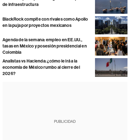
de infraestructura
BlackRock compite con rivales como Apollo
en la puja por proyectos mexicanos
Agenda de la semana: empleo en EE.UU.,
tasas en México y posesión presidencial en
Colombia
Analistas vs Hacienda: ¿cómo le irá a la
economía de México rumbo al cierre del
2026?
PUBLICIDAD