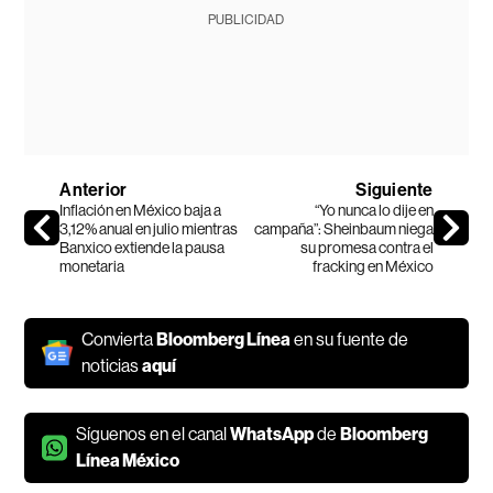
PUBLICIDAD
Anterior
Siguiente
Inflación en México baja a
“Yo nunca lo dije en
3,12% anual en julio mientras
campaña”: Sheinbaum niega
Banxico extiende la pausa
su promesa contra el
monetaria
fracking en México
Convierta
Bloomberg Línea
en su fuente de
noticias
aquí
Síguenos en el canal
WhatsApp
de
Bloomberg
Línea México