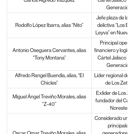
Generación.
Jefe plaza de la c
Rodolfo López Ibarra, alias “Nito”
delictiva “Los Bel
Leyva” en Nuevo 
Principal opera
Antonio Oseguera Cervantes, alias
financiero y logísti
“Tony Montana”
Cártel Jalisco N
Generación
Alfredo Rangel Buendía, alias, “El
Líder regional del 
Chicles”
de Los Zetas.
Exlíder de Los Ze
Miguel Ángel Treviño Morales, alias
fundador del Cárte
“Z-40”
Noreste.
Considerado uno d
principales
Oscar Omar Treviño Morales, alias
generadores d