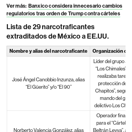
Ver más:
Banxico considera innecesario cambios
regulatorios tras orden de Trump contra cárteles
Lista de 29 narcotraficantes
extraditados de México a EE.UU.
Nombre y alias del narcotraficante
Organización cri
Líder del grupo a
“Los Chimales”, q
realizaba tareas
José Ángel Canobbio Inzunza, alias
protección de “
“El Güerito” y/o “El 90”
Chapitos”, segund
mando del gru
delictivo Los Chap
Operador financ
para el “Cártel de
Norberto Valencia González, alias
Beltrán Leyva”, a t