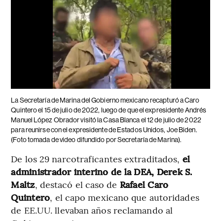
La Secretaría de Marina del Gobierno mexicano recapturó a Caro
Quintero el 15 de julio de 2022, luego de que el expresidente Andrés
Manuel López Obrador visitó la Casa Blanca el 12 de julio de 2022
para reunirse con el expresidente de Estados Unidos, Joe Biden.
(Foto tomada de video difundido por Secretaría de Marina).
De los 29 narcotraficantes extraditados,
el
administrador interino de la DEA, Derek S.
Maltz
, destacó el caso de
Rafael Caro
Quintero
, el capo mexicano que autoridades
de EE.UU. llevaban años reclamando al