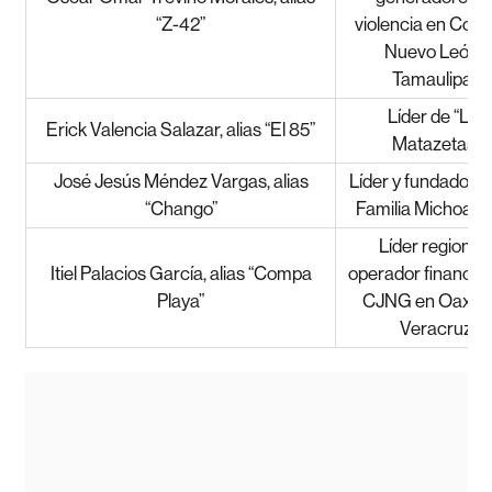
“Z-42”
violencia en Coahu
Nuevo León y
Tamaulipas.
Líder de “Los
Erick Valencia Salazar, alias “El 85”
Matazetas”.
José Jesús Méndez Vargas, alias
Líder y fundador d
“Chango”
Familia Michoaca
Líder regional 
Itiel Palacios García, alias “Compa
operador financier
Playa”
CJNG en Oaxac
Veracruz.