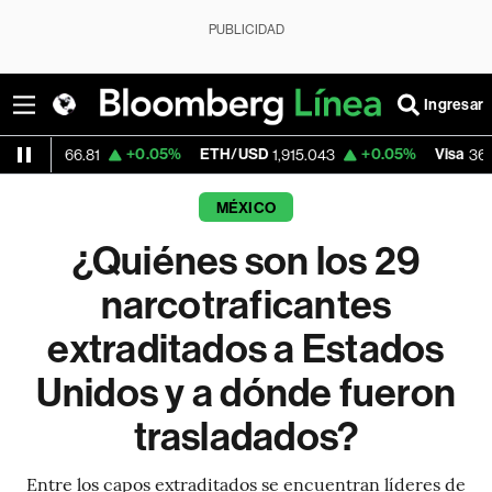
PUBLICIDAD
Ingresar
+0.05%
ETH/USD
+0.05%
Visa
-2.
6.81
1,915.043
362.50
MÉXICO
¿Quiénes son los 29
narcotraficantes
extraditados a Estados
Unidos y a dónde fueron
trasladados?
Entre los capos extraditados se encuentran líderes de