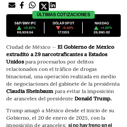
ÚLTIMAS
COTIZACIONES
S&P/BMV IPC
DÓLAR SPOT
NASDAQ
+0.82%
-0.43%
+1.30%
66,938.64
17.1355
26,690.62
Ciudad de México —
El Gobierno de México
extraditó a 29 narcotraficantes a Estados
Unidos
para procesarlos por delitos
relacionados con el tráfico de drogas
binacional, una operación realizada en medio
de negociaciones del gabinete de la presidenta
Claudia Sheinbaum
para evitar la imposición
de aranceles del presidente
Donald Trump.
Trump amagó a México desde el inicio de su
Gobierno, el 20 de enero de 2025, con la
imposición de aranceles:
si no hay freno en el