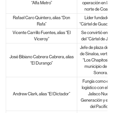
“Alfa Metro”
operación en la 
norte de Coahui
Rafael Caro Quintero, alias “Don
Líder fundador 
Rafa”
“Cártel de Guadalaj
Vicente Carrillo Fuentes, alias “El
Se convirtió en el 
Viceroy”
del “Cártel de Juá
Jefe de plaza del C
de Sinaloa, vertien
José Bibiano Cabrera Cabrera, alias
“Los Chapitos”, e
“El Durango”
municipio de Alt
Sonora.
Fungía como enl
logístico con el Cá
Andrew Clark, alias “El Dictador”
Jalisco Nuev
Generación y el C
del Pacífico.