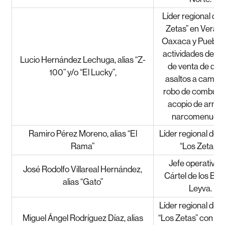
Líder regional de 
Zetas” en Veracr
Oaxaca y Puebla,
actividades delict
Lucio Hernández Lechuga, alias “Z-
de venta de dro
100” y/o “El Lucky”,
asaltos a camion
robo de combusti
acopio de arma
narcomenudeo
Ramiro Pérez Moreno, alias “El
Líder regional del 
Rama”
“Los Zetas”.
Jefe operativo d
José Rodolfo Villareal Hernández,
Cártel de los Bel
alias “Gato”
Leyva.
Líder regional del 
Miguel Ángel Rodríguez Díaz, alias
“Los Zetas” con zo