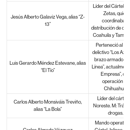
Líder del Cártel d
Zetas, quien
Jesús Alberto Galaviz Vega, alias “Z-
coordinaba la
13”
distribución de dr
Coahuila y Tamaul
Perteneció al gr
delictivo “Los Azte
brazo armado de
Luis Gerardo Méndez Estevane, alias
Línea”, actualment
“El Tío”
Empresa”, co
operación en
Chihuahua.
Líder del cártel 
Carlos Alberto Monsiváis Treviño,
Noreste. M: Tráfi
alias “La Bola”
drogas.
Mando operativo
Carlos Algredo Vázquez
Cártel Jalisco N