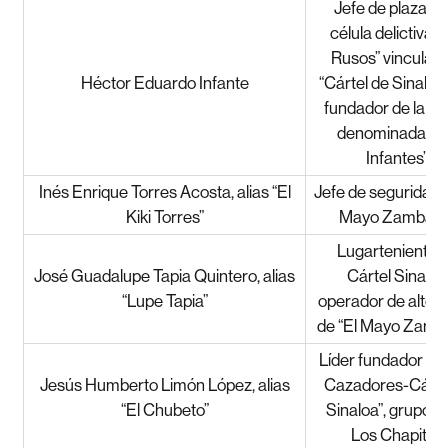
Jefe de plaza de
célula delictiva “
Rusos” vinculada
Héctor Eduardo Infante
“Cártel de Sinaloa”
fundador de la b
denominada “L
Infantes”.
Inés Enrique Torres Acosta, alias “El
Jefe de seguridad 
Kiki Torres”
Mayo Zambada
Lugarteniente d
José Guadalupe Tapia Quintero, alias
Cártel Sinaloa
“Lupe Tapia”
operador de alto 
de “El Mayo Zamb
Líder fundador de
Jesús Humberto Limón López, alias
Cazadores-Cárte
“El Chubeto”
Sinaloa”, grupo af
Los Chapitos.