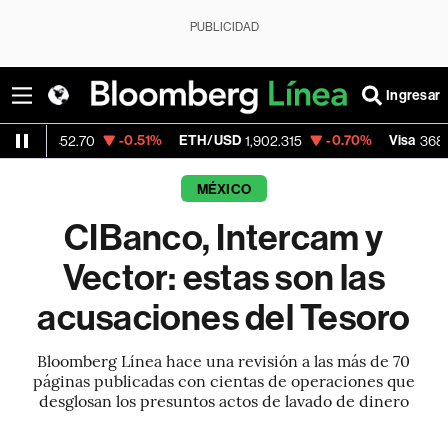
PUBLICIDAD
Ingresar
-0.51%
ETH/USD
-0.70%
Visa
-0.2
.70
1,902.315
368.54
MÉXICO
CIBanco, Intercam y
Vector: estas son las
acusaciones del Tesoro
Bloomberg Línea hace una revisión a las más de 70
páginas publicadas con cientas de operaciones que
desglosan los presuntos actos de lavado de dinero