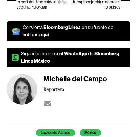
minoristas tras caída de julio,
de espionaje china opera en
según JPMorgan
13 países
Convierta
Bloomberg Línea
en su fuente de
noticias
aquí
Síguenos en el canal
WhatsApp
de
Bloomberg
Línea México
Michelle del Campo
Reportera
Temas de este artículo
Lavado de Activos
México