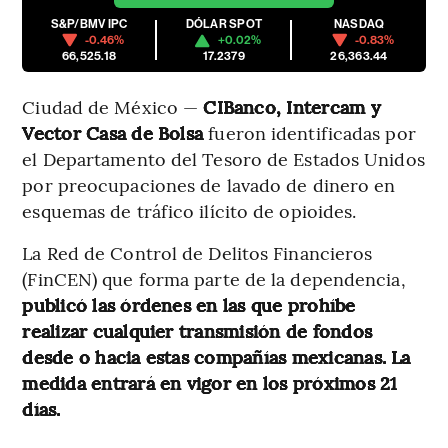
S&P/BMV IPC
DÓLAR SPOT
NASDAQ
-0.46%
+0.02%
-0.83%
66,525.18
17.2379
26,363.44
Ciudad de México —
CIBanco, Intercam y
Vector Casa de Bolsa
fueron identificadas por
el Departamento del Tesoro de Estados Unidos
por preocupaciones de lavado de dinero en
esquemas de tráfico ilícito de opioides.
La Red de Control de Delitos Financieros
(FinCEN) que forma parte de la dependencia,
publicó las órdenes en las que prohíbe
realizar cualquier transmisión de fondos
desde o hacia estas compañías mexicanas. La
medida entrará en vigor en los próximos 21
días.