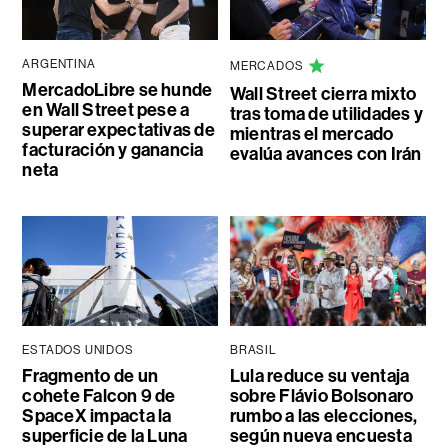
ARGENTINA
MERCADOS
MercadoLibre se hunde
Wall Street cierra mixto
en Wall Street pese a
tras toma de utilidades y
superar expectativas de
mientras el mercado
facturación y ganancia
evalúa avances con Irán
neta
ESTADOS UNIDOS
BRASIL
Fragmento de un
Lula reduce su ventaja
cohete Falcon 9 de
sobre Flávio Bolsonaro
SpaceX impacta la
rumbo a las elecciones,
superficie de la Luna
según nueva encuesta