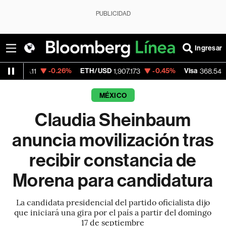
PUBLICIDAD
Ingresar
-0.26%
ETH/USD
-0.45%
Visa
-0.28%
1
1,907.173
368.54
MÉXICO
Claudia Sheinbaum
anuncia movilización tras
recibir constancia de
Morena para candidatura
La candidata presidencial del partido oficialista dijo
que iniciará una gira por el país a partir del domingo
17 de septiembre