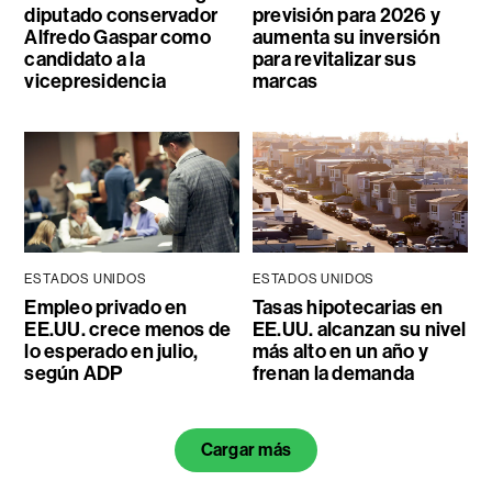
diputado conservador
previsión para 2026 y
Alfredo Gaspar como
aumenta su inversión
candidato a la
para revitalizar sus
vicepresidencia
marcas
ESTADOS UNIDOS
ESTADOS UNIDOS
Empleo privado en
Tasas hipotecarias en
EE.UU. crece menos de
EE.UU. alcanzan su nivel
lo esperado en julio,
más alto en un año y
según ADP
frenan la demanda
Cargar más