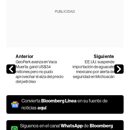
PUBLICIDAD
Anterior
Siguiente
GeoPark avanza en Vaca
EE.UU. suspende
Muerta: ganó US$34
importación de aguacate
millones pero no pudo
mexicano por alerta de
aprovechar el alza del precio
seguridad en Michoacán
del petróleo
Convierta
Bloomberg Línea
en su fuente de
noticias
aquí
Síguenos en el canal
WhatsApp
de
Bloomberg