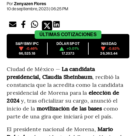
Por
Zenyazen Flores
10 de septiembre, 2023 | 06:25 PM
ÚLTIMAS
COTIZACIONES
S&P/BMV IPC
DÓLAR SPOT
NASDAQ
-0.46%
+0.01%
-0.83%
66,525.18
17.2373
26,363.44
Ciudad de México —
La candidata
presidencial, Claudia Sheinbaum
, recibió la
constancia que la acredita como la candidata
presidencial de Morena para la
elección de
2024
y, tras oficializar su cargo, anunció el
inicio de la
movilización de las bases
como
parte de una gira que iniciará por el país.
El presidente nacional de Morena,
Mario