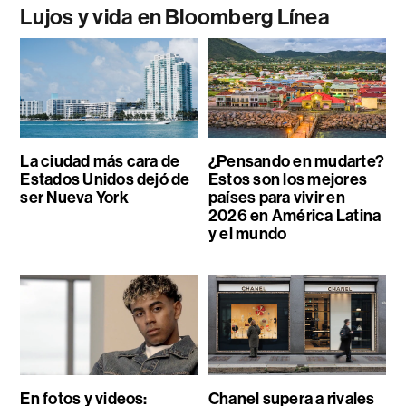
Lujos y vida en Bloomberg Línea
La ciudad más cara de
¿Pensando en mudarte?
Estados Unidos dejó de
Estos son los mejores
ser Nueva York
países para vivir en
2026 en América Latina
y el mundo
En fotos y videos:
Chanel supera a rivales