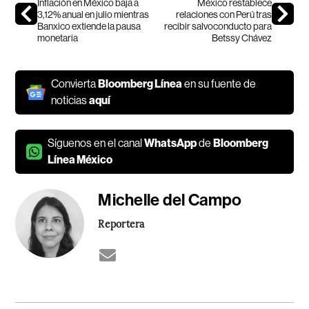
Inflación en México baja a
México restablece
3,12% anual en julio mientras
relaciones con Perú tras
Banxico extiende la pausa
recibir salvoconducto para
monetaria
Betssy Chávez
Convierta
Bloomberg Línea
en su fuente de
noticias
aquí
Síguenos en el canal
WhatsApp
de
Bloomberg
Línea México
Michelle del Campo
Reportera