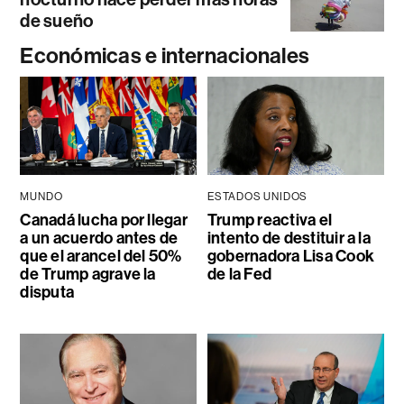
de sueño
Económicas e internacionales
MUNDO
ESTADOS UNIDOS
Canadá lucha por llegar
Trump reactiva el
a un acuerdo antes de
intento de destituir a la
que el arancel del 50%
gobernadora Lisa Cook
de Trump agrave la
de la Fed
disputa