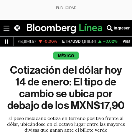
PUBLICIDAD
Ingresar
-0.06%
ETH/USD
+0.02%
Visa
64,996.57
1,919.46
362.50
MÉXICO
Cotización del dólar hoy
14 de enero: El tipo de
cambio se ubica por
debajo de los MXN$17,90
El peso mexicano cotiza en terreno positivo frente al
dólar, ubicándose en el octavo lugar entre las mayores
divisas que ganan ante el billete verde