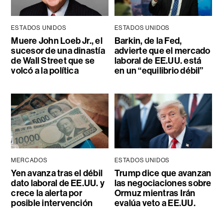
ESTADOS UNIDOS
ESTADOS UNIDOS
Muere John Loeb Jr., el
Barkin, de la Fed,
sucesor de una dinastía
advierte que el mercado
de Wall Street que se
laboral de EE.UU. está
volcó a la política
en un “equilibrio débil”
MERCADOS
ESTADOS UNIDOS
Yen avanza tras el débil
Trump dice que avanzan
dato laboral de EE.UU. y
las negociaciones sobre
crece la alerta por
Ormuz mientras Irán
posible intervención
evalúa veto a EE.UU.