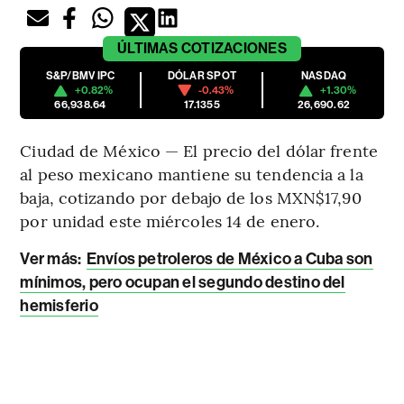
ÚLTIMAS
COTIZACIONES
S&P/BMV IPC
DÓLAR SPOT
NASDAQ
+0.82%
-0.43%
+1.30%
66,938.64
17.1355
26,690.62
Ciudad de México — El precio del dólar frente
al peso mexicano mantiene su tendencia a la
baja, cotizando por debajo de los MXN$17,90
por unidad este miércoles 14 de enero.
Ver más:
Envíos petroleros de México a Cuba son
mínimos, pero ocupan el segundo destino del
hemisferio