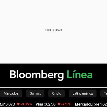
PUBLICIDAD
Mercados
Summit
Cripto
Latinoamérica
T
78
Visa
362.50
MercadoLibre
1,821.795
-0.05%
-2.15%
Green
Economía
Estilo de vida
Mundo
Videos