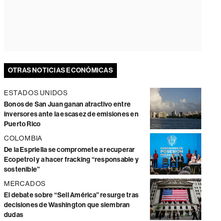
OTRAS NOTICIAS ECONÓMICAS
ESTADOS UNIDOS
Bonos de San Juan ganan atractivo entre
inversores ante la escasez de emisiones en
Puerto Rico
COLOMBIA
De la Espriella se compromete a recuperar
Ecopetrol y a hacer fracking “responsable y
sostenible”
MERCADOS
El debate sobre “Sell América” resurge tras
decisiones de Washington que siembran
dudas