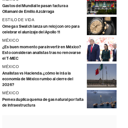
Gastos del Mundial le pasan factura a
Ollamani de Emilio Azcárraga
ESTILO DE VIDA
Omega x Swatch lanza un reloj con oro para
celebrar el alunizaje del Apollo 11
MÉXICO
¿Es buen momento para invertir en México?
Esto consideran analistas tras no renovarse
el T-MEC
MÉXICO
Analistas vs Hacienda: ¿cómo le irá a la
economía de México rumbo al cierre del
2026?
MÉXICO
Pemex duplica quema de gas natural por falta
de infraestructura