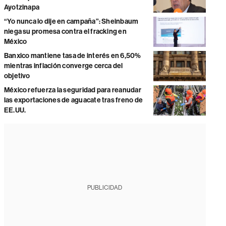
Ayotzinapa
“Yo nunca lo dije en campaña”: Sheinbaum
niega su promesa contra el fracking en
México
Banxico mantiene tasa de interés en 6,50%
mientras inflación converge cerca del
objetivo
México refuerza la seguridad para reanudar
las exportaciones de aguacate tras freno de
EE.UU.
PUBLICIDAD