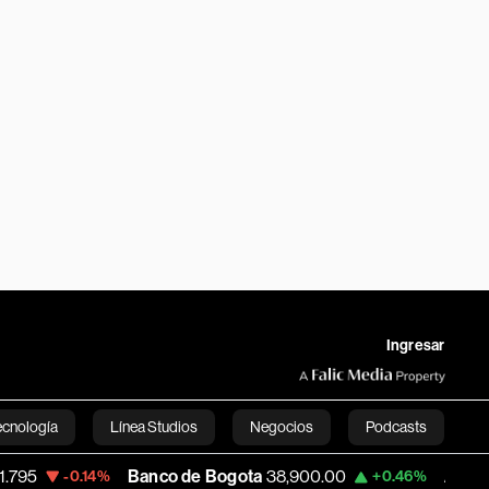
Ingresar
ecnología
Línea Studios
Negocios
Podcasts
Banco de Bogota
38,900.00
Apple
313.3
-0.14%
+0.46%
English