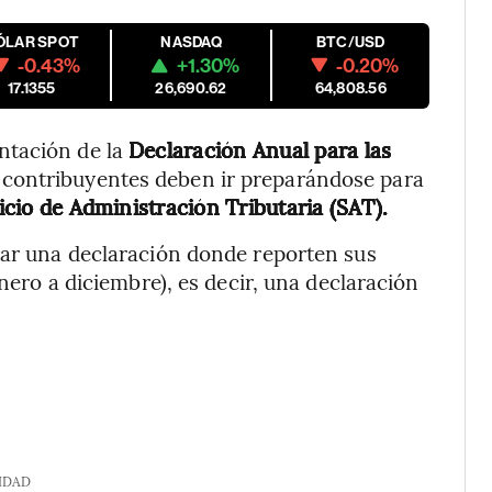
ÓLAR SPOT
NASDAQ
BTC/USD
-0.43%
+1.30%
-0.20%
17.1355
26,690.62
64,808.56
ntación de la
Declaración Anual para las
os contribuyentes deben ir preparándose para
icio de Administración Tributaria (SAT).
tar una declaración donde reporten sus
enero a diciembre), es decir, una declaración
IDAD