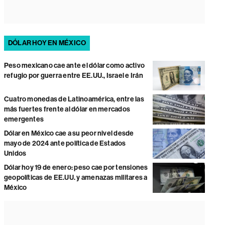
DÓLAR HOY EN MÉXICO
Peso mexicano cae ante el dólar como activo
refugio por guerra entre EE.UU., Israel e Irán
Cuatro monedas de Latinoamérica, entre las
más fuertes frente al dólar en mercados
emergentes
Dólar en México cae a su peor nivel desde
mayo de 2024 ante política de Estados
Unidos
Dólar hoy 19 de enero: peso cae por tensiones
geopolíticas de EE.UU. y amenazas militares a
México