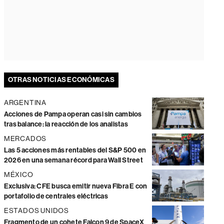
OTRAS NOTICIAS ECONÓMICAS
ARGENTINA
Acciones de Pampa operan casi sin cambios
tras balance: la reacción de los analistas
MERCADOS
Las 5 acciones más rentables del S&P 500 en
2026 en una semana récord para Wall Street
MÉXICO
Exclusiva: CFE busca emitir nueva Fibra E con
portafolio de centrales eléctricas
ESTADOS UNIDOS
Fragmento de un cohete Falcon 9 de SpaceX