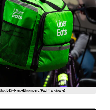
(Bloomberg/Paul Frangipane)
ber, DiDi y Rappi