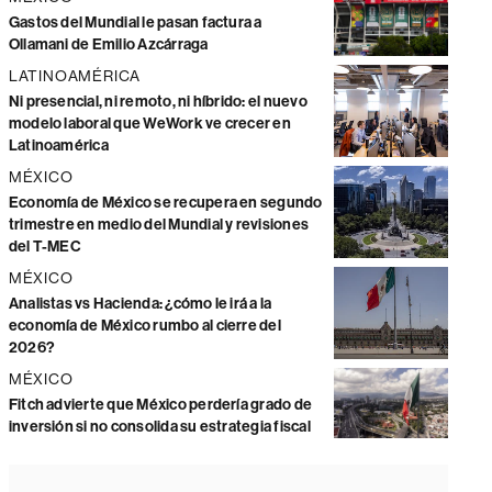
Gastos del Mundial le pasan factura a
Ollamani de Emilio Azcárraga
LATINOAMÉRICA
Ni presencial, ni remoto, ni híbrido: el nuevo
modelo laboral que WeWork ve crecer en
Latinoamérica
MÉXICO
Economía de México se recupera en segundo
trimestre en medio del Mundial y revisiones
del T-MEC
MÉXICO
Analistas vs Hacienda: ¿cómo le irá a la
economía de México rumbo al cierre del
2026?
MÉXICO
Fitch advierte que México perdería grado de
inversión si no consolida su estrategia fiscal