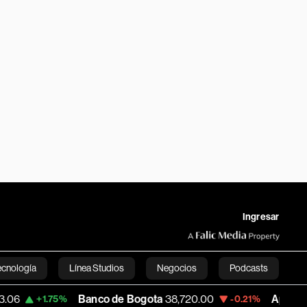
Ingresar
ecnología
Línea Studios
Negocios
Podcasts
Banco de Bogota
38,720.00
Apple
309.97
.75%
-0.21%
English