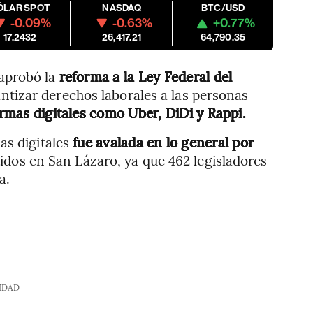
ÓLAR SPOT
NASDAQ
BTC/USD
-0.09%
-0.63%
+0.77%
17.2432
26,417.21
64,790.35
aprobó la
reforma a la Ley Federal del
antizar derechos laborales a las personas
ormas digitales como Uber, DiDi y Rappi.
as digitales
fue avalada en lo general por
tidos en San Lázaro, ya que 462 legisladores
a.
IDAD