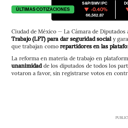
S&P/BMV IPC
D
-0.40%
ÚLTIMAS
COTIZACIONES
66,562.87
Ciudad de México — La Cámara de Diputados 
Trabajo (LFT) para dar seguridad social
y gar
que trabajan como
repartidores en las plataf
La reforma en materia de trabajo en plataform
unanimidad
de los diputados de todos los par
votaron a favor, sin registrarse votos en contr
PUBLIC