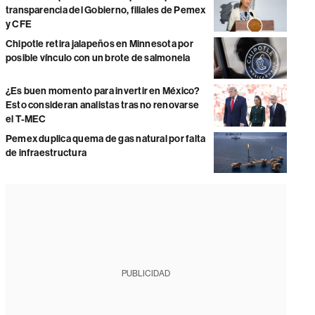
transparencia del Gobierno, filiales de Pemex
y CFE
Chipotle retira jalapeños en Minnesota por
posible vínculo con un brote de salmonela
¿Es buen momento para invertir en México?
Esto consideran analistas tras no renovarse
el T-MEC
Pemex duplica quema de gas natural por falta
de infraestructura
PUBLICIDAD