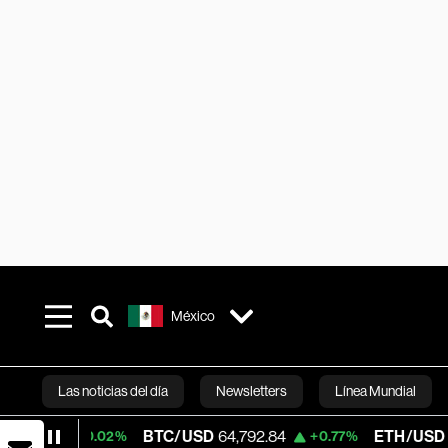
México
Las noticias del día
Newsletters
Línea Mundial
BTC/USD
64,792.84
ETH/USD
1,916.475
+0.02%
+0.77%
Bloomberg 