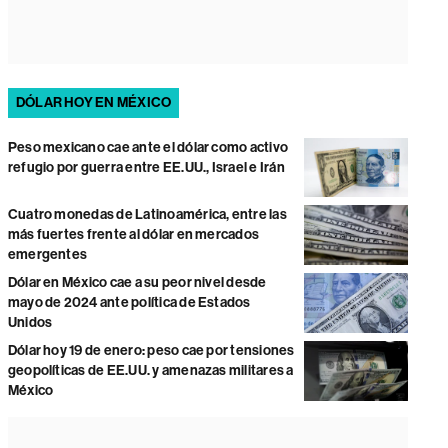
DÓLAR HOY EN MÉXICO
Peso mexicano cae ante el dólar como activo
refugio por guerra entre EE.UU., Israel e Irán
Cuatro monedas de Latinoamérica, entre las
más fuertes frente al dólar en mercados
emergentes
Dólar en México cae a su peor nivel desde
mayo de 2024 ante política de Estados
Unidos
Dólar hoy 19 de enero: peso cae por tensiones
geopolíticas de EE.UU. y amenazas militares a
México