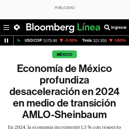
PUBLICIDAD
Ingresar
%
USD COP
-0.63%
Tesla
-1.80%
Dólar Ofic
3,175.95
321.355
MÉXICO
Economía de México
profundiza
desaceleración en 2024
en medio de transición
AMLO-Sheinbaum
En 2024, la economía incrementó 1,3 % con respecto