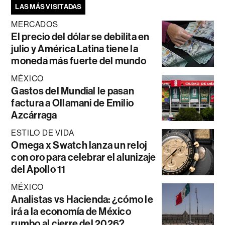
LAS MÁS VISITADAS
MERCADOS
El precio del dólar se debilita en
julio y América Latina tiene la
moneda más fuerte del mundo
MÉXICO
Gastos del Mundial le pasan
factura a Ollamani de Emilio
Azcárraga
ESTILO DE VIDA
Omega x Swatch lanza un reloj
con oro para celebrar el alunizaje
del Apollo 11
MÉXICO
Analistas vs Hacienda: ¿cómo le
irá a la economía de México
rumbo al cierre del 2026?