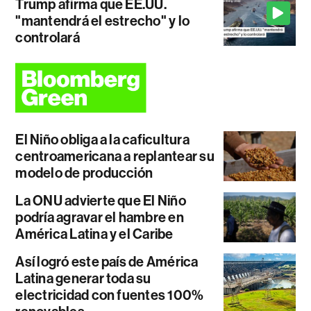
Trump afirma que EE.UU.
"mantendrá el estrecho" y lo
controlará
El Niño obliga a la caficultura
centroamericana a replantear su
modelo de producción
La ONU advierte que El Niño
podría agravar el hambre en
América Latina y el Caribe
Así logró este país de América
Latina generar toda su
electricidad con fuentes 100%