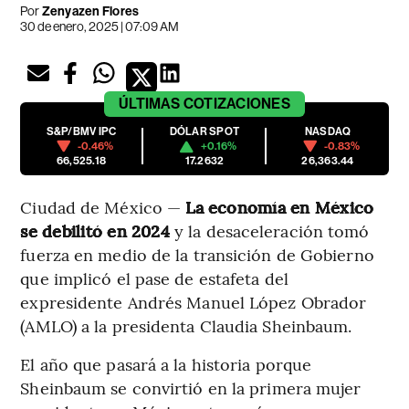
Por
Zenyazen Flores
30 de enero, 2025 | 07:09 AM
ÚLTIMAS
COTIZACIONES
S&P/BMV IPC
DÓLAR SPOT
NASDAQ
-0.46%
+0.16%
-0.83%
66,525.18
17.2632
26,363.44
Ciudad de México —
La economía en México
se debilitó en 2024
y la desaceleración tomó
fuerza en medio de la transición de Gobierno
que implicó el pase de estafeta del
expresidente Andrés Manuel López Obrador
(AMLO) a la presidenta Claudia Sheinbaum.
El año que pasará a la historia porque
Sheinbaum se convirtió en la primera mujer