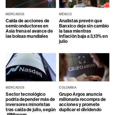
MERCADOS
MÉXICO
Caída de acciones de
Analistas prevén que
semiconductores en
Banxico deje sin cambio
Asia frena el avance de
la tasa mientras
las bolsas mundiales
inflación baja a 3,13% en
julio
MERCADOS
COLOMBIA
Sector tecnológico
Grupo Argos anuncia
podría depender más de
millonaria recompra de
inversores minoristas
acciones y promete
tras caída de julio, según
duplicar el dividendo
JPMorgan