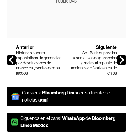
PUBLICIDAD
Anterior
Siguiente
Nintendo supera
SoftBank supera las
expectativas de ganancias
expectativas de ganancias
por devoluciones de
gracias al repunte de
aranceles y ventas de dos
acciones de fabricantes de
juegos
chips
Convierta
Bloomberg Línea
en su fuente de
noticias
aquí
Síguenos en el canal
WhatsApp
de
Bloomberg
Línea México