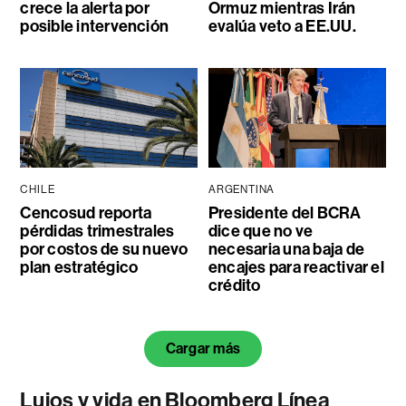
crece la alerta por
Ormuz mientras Irán
posible intervención
evalúa veto a EE.UU.
CHILE
ARGENTINA
Cencosud reporta
Presidente del BCRA
pérdidas trimestrales
dice que no ve
por costos de su nuevo
necesaria una baja de
plan estratégico
encajes para reactivar el
crédito
Cargar más
Lujos y vida en Bloomberg Línea