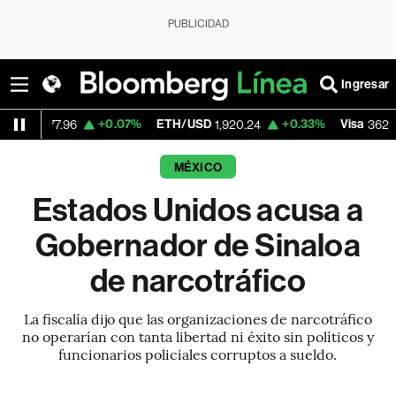
PUBLICIDAD
Ingresar
+0.07%
ETH/USD
+0.33%
Visa
-2.15
96
1,920.24
362.50
MÉXICO
Estados Unidos acusa a
Gobernador de Sinaloa
de narcotráfico
La fiscalía dijo que las organizaciones de narcotráfico
no operarían con tanta libertad ni éxito sin políticos y
funcionarios policiales corruptos a sueldo.