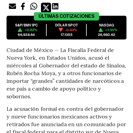
ÚLTIMAS
COTIZACIONES
S&P/BMV IPC
DÓLAR SPOT
NASDAQ
+0.82%
-0.43%
+1.30%
66,938.64
17.1355
26,690.62
Ciudad de México — La Fiscalía Federal de
Nueva York, en Estados Unidos, acusó el
miércoles al Gobernador del estado de Sinaloa,
Rubén Rocha Moya, y a otros funcionarios de
importar “grandes” cantidades de narcóticos a
ese país a cambio de apoyo político y
sobornos.
La acusación formal en contra del gobernador
y nueve funcionarios mexicanos activos y
retirados fue anunciada en un comunicado por
el fiscal federal para el distrito sur de Nueva