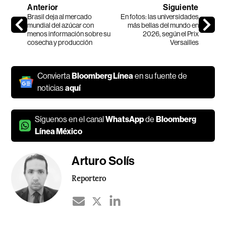
Anterior
Siguiente
Brasil deja al mercado
En fotos: las universidades
mundial del azúcar con
más bellas del mundo en
menos información sobre su
2026, según el Prix
cosecha y producción
Versailles
Convierta
Bloomberg Línea
en su fuente de
noticias
aquí
Síguenos en el canal
WhatsApp
de
Bloomberg
Línea México
Arturo Solís
Reportero