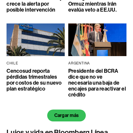
crece la alerta por
Ormuz mientras Irán
posible intervención
evalúa veto a EE.UU.
CHILE
ARGENTINA
Cencosud reporta
Presidente del BCRA
pérdidas trimestrales
dice que no ve
por costos de su nuevo
necesaria una baja de
plan estratégico
encajes para reactivar el
crédito
Cargar más
Lujos y vida en Bloomberg Línea