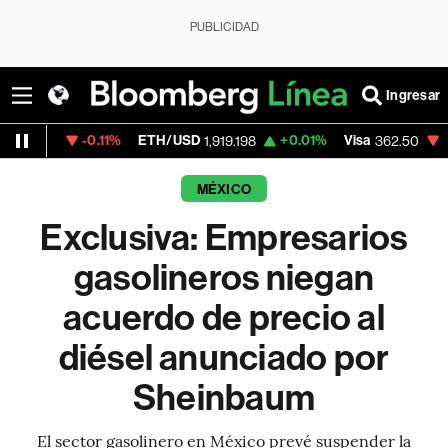
PUBLICIDAD
Ingresar
-0.11%
ETH/USD
+0.01%
Visa
-2.15%
Mer
1,919.198
362.50
MÉXICO
Exclusiva: Empresarios
gasolineros niegan
acuerdo de precio al
diésel anunciado por
Sheinbaum
El sector gasolinero en México prevé suspender la