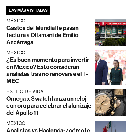
LAS MÁS VISITADAS
MÉXICO
Gastos del Mundial le pasan
factura a Ollamani de Emilio
Azcárraga
MÉXICO
¿Es buen momento para invertir
en México? Esto consideran
analistas tras no renovarse el T-
MEC
ESTILO DE VIDA
Omega x Swatch lanza un reloj
con oro para celebrar el alunizaje
del Apollo 11
MÉXICO
Analistas vs Hacienda: ¿cómo le