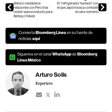
México restablece
El “refrigerador humano” con
relaciones con Perú tras
el que Japón busca combatir
recibir salvoconducto para
el calor extremo
Betssy Chávez
Convierta
Bloomberg Línea
en su fuente de
noticias
aquí
Síguenos en el canal
WhatsApp
de
Bloomberg
Línea México
Arturo Solís
Reportero