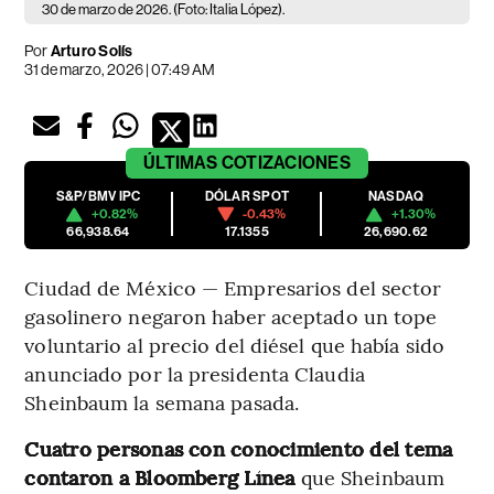
30 de marzo de 2026. (Foto: Italia López).
Por
Arturo Solís
31 de marzo, 2026 | 07:49 AM
ÚLTIMAS
COTIZACIONES
S&P/BMV IPC
DÓLAR SPOT
NASDAQ
+0.82%
-0.43%
+1.30%
66,938.64
17.1355
26,690.62
Ciudad de México — Empresarios del sector
gasolinero negaron haber aceptado un tope
voluntario al precio del diésel que había sido
anunciado por la presidenta Claudia
Sheinbaum la semana pasada.
Cuatro personas con conocimiento del tema
contaron a Bloomberg Línea
que Sheinbaum